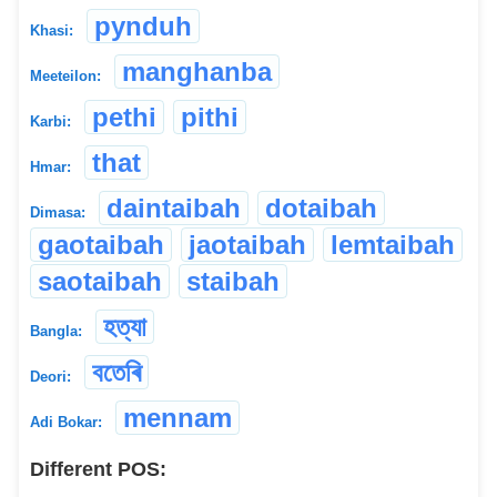
pynduh
Khasi:
manghanba
Meeteilon:
pethi
pithi
Karbi:
that
Hmar:
daintaibah
dotaibah
Dimasa:
gaotaibah
jaotaibah
lemtaibah
saotaibah
staibah
হত্যা
Bangla:
বতেৰি
Deori:
mennam
Adi Bokar:
Different POS: