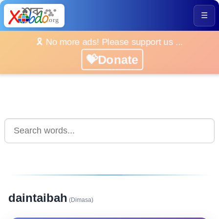
☰
🎗️ No more ads! Please support us ...
💝Donate
daintaibah
(Dimasa)