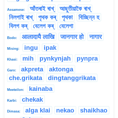
আঁতৰাই ৰাখ্
আছুতীয়াকৈ ৰাখ্
Assamese:
নিলগাই ৰাখ্
পৃথক কৰ্
পৃথকা
বিচ্ছিন্ন হ
বিলগ কৰ্
বেলেগ কৰ্
বেলেগা
आलादायै लाखि
जानगार हो
नागार
Bodo:
ingu
ipak
Mising:
mih
pynkynjah
pynpra
Khasi:
akpreta
aktonga
Garo:
che.grikata
dingtanggrikata
kainaba
Meeteilon:
chekak
Karbi:
alga klai
nekao
shaikhao
Dimasa: