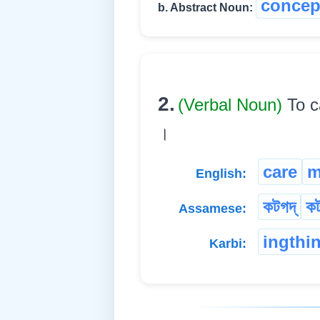
concep
b. Abstract Noun:
2.
(Verbal Noun)
To c
।
care
m
English:
কটগদ্
কট
Assamese:
ingthi
Karbi: