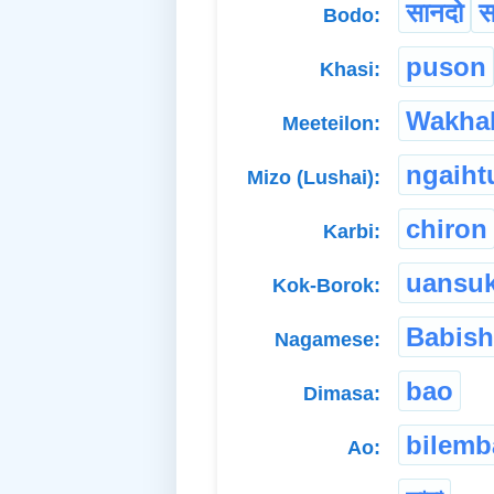
सानदो
स
Bodo:
puson
Khasi:
Wakha
Meeteilon:
ngaiht
Mizo (Lushai):
chiron
Karbi:
uansu
Kok-Borok:
Babish
Nagamese:
bao
Dimasa:
bilemb
Ao: