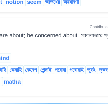
t
notion
seem
অভিধেয়
অৱধাৰণা
...
Contribute
are about; be concerned about. সামান্যভাৱে গ্ৰা
ind
াহি
কেৰাহি
কেৰেপ
গেন্দাই
পৰোৱা
পৰোৱাই
ভূৰ্ভং
ভ্ৰুভ
n
matha