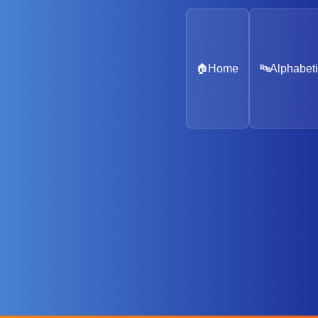
🏠
Home
🔤
Alphabeti