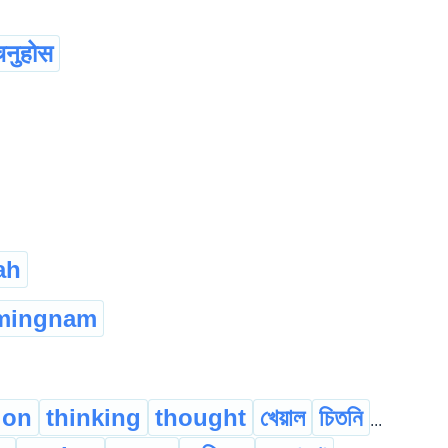
चनुहोस
ah
mingnam
ion
thinking
thought
খেয়াল
চিতনি
...