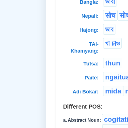
ভাবা
Bangla:
सोच
सो
Nepali:
ভাব
Hajong:
খা চাও
TAI-
Khamyang:
thun
Tutsa:
ngaitu
Paite:
mida
Adi Bokar:
Different POS:
cogitat
a. Abstract Noun: