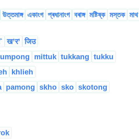
উত্তমাঙ্গ
একাংগ
প্ৰধানাংগ
বৰাঙ্গ
মষ্টিষ্ক
মস্তক
মাথ
`
ख’र’
जिउ
dumpong
mittuk
tukkang
tukku
ieh
khlieh
a
pamong
skho
sko
skotong
rok