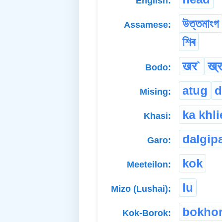
English:
উত্তমাংগ
Assamese:
শিৰ
खर`
ख्र
Bodo:
atug
Mising:
ka khl
Khasi:
dalgip
Garo:
kok
Meeteilon:
lu
Mizo (Lushai):
bokho
Kok-Borok: