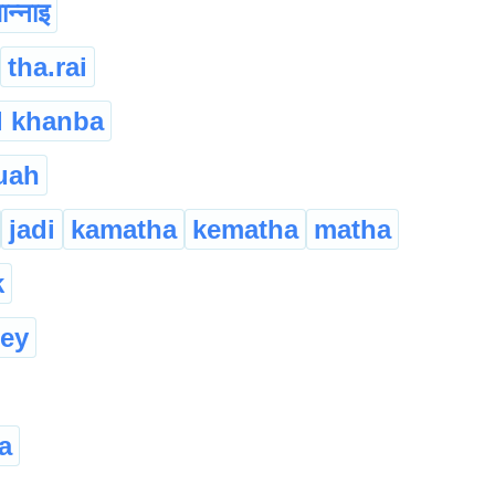
ान्नाइ
tha.rai
l khanba
uah
jadi
kamatha
kematha
matha
k
ey
a