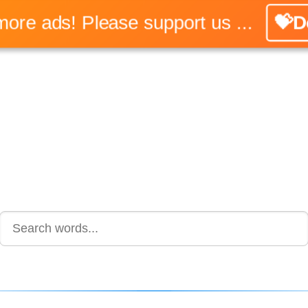
o more ads! Please support us ...
💝Do