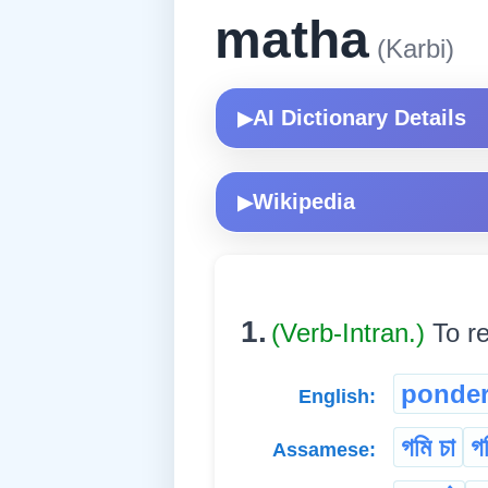
matha
(Karbi)
AI Dictionary Details
▶
Wikipedia
▶
1.
(Verb-Intran.)
To re
ponde
English:
গমি চা
গ
Assamese: