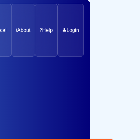
cal
ℹ️
About
❓
Help
👤
Login