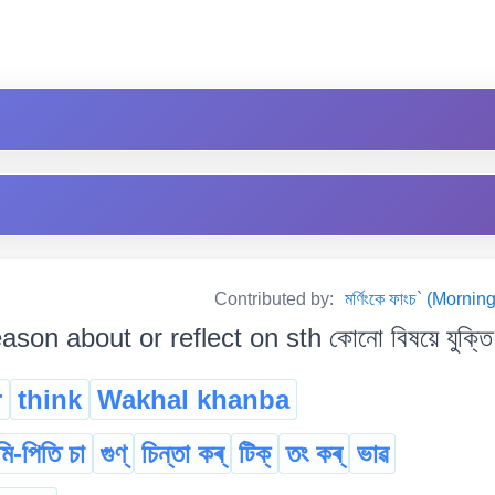
Contributed by:
মৰ্ণিংকে ফাংচ` (Mor
ason about or reflect on sth কোনো বিষয়ে যুক্তি ব
r
think
Wakhal khanba
মি-পিতি চা
গুণ্
চিন্তা কৰ্
টিক্
তং কৰ্
ভাৱ