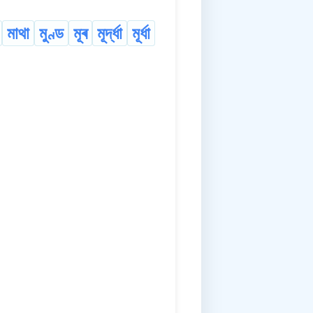
মাথা
মুণ্ড
মূৰ
মূৰ্দ্ধা
মূৰ্ধা