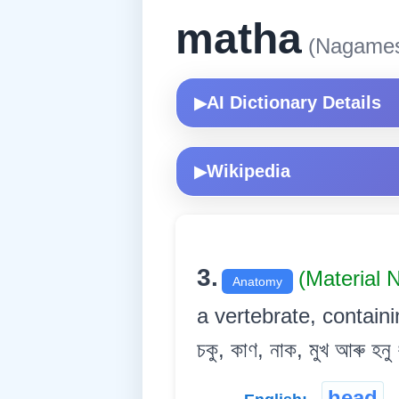
matha
(Nagame
AI Dictionary Details
▶
Wikipedia
▶
3.
(Material
Anatomy
a vertebrate, contain
চকু, কাণ, নাক, মুখ আৰু হন
head