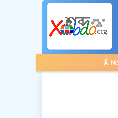
🎗️ No