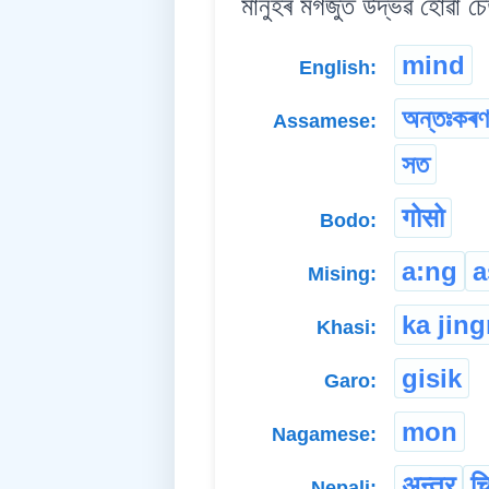
মানুহৰ মগজুত উদ্ভৱ হোৱা চেতন
mind
English:
অন্তঃকৰণ
Assamese:
সত
गोसो
Bodo:
a:ng
a
Mising:
ka jin
Khasi:
gisik
Garo:
mon
Nagamese:
अन्तर
चि
Nepali: