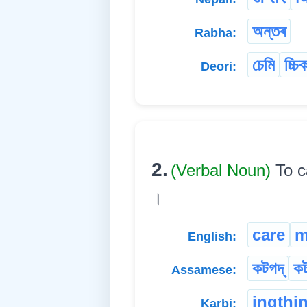
অন্তৰ
Rabha:
চেমি
চ্চি
Deori:
2.
(Verbal Noun)
To c
।
care
m
English:
কটগদ্
কট
Assamese:
ingthi
Karbi: