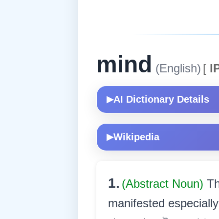
mind
(English)
[
I
AI Dictionary Details
▶
Wikipedia
▶
1.
(Abstract Noun)
Th
manifested especially