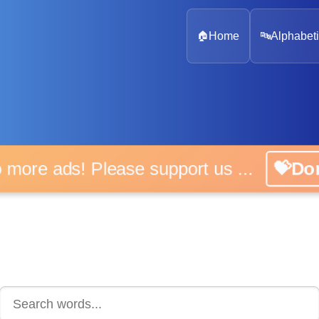
🏠
Home
🔤
Alphabeti
 more ads! Please support us ...
💝D