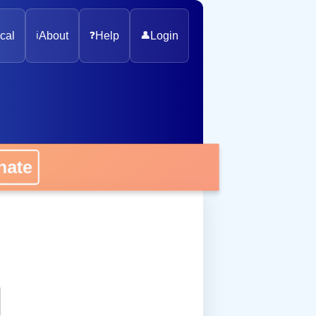
cal
ℹ️
About
❓
Help
👤
Login
onate