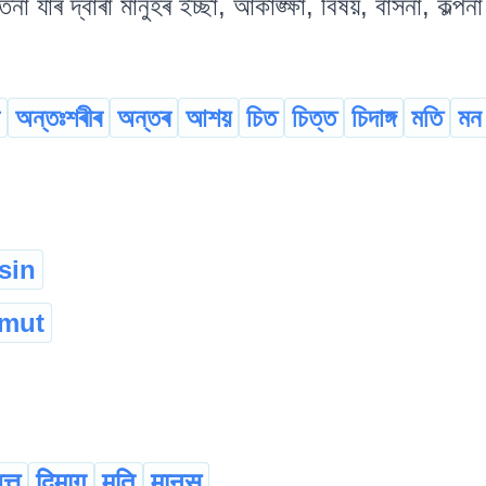
া যাৰ দ্বাৰা মানুহৰ ইচ্ছা, আকাঙ্ক্ষা, বিষয়, বাসনা, কল্প
অন্তঃশৰীৰ
অন্তৰ
আশয়
চিত
চিত্ত
চিদাঙ্গ
মতি
মন
sin
gmut
त्त
दिमाग
मति
मानस