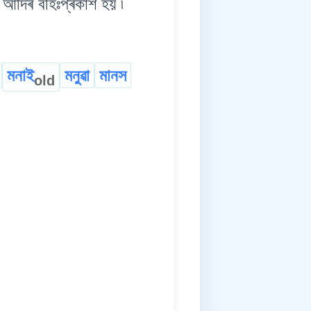
না আদিৰ বহিঃপ্ৰকাশ হয় ৷
মনাই
মনুৱা
মানস
old