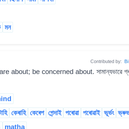
ক
মন
Contributed by:
Bi
are about; be concerned about. সামান্যভাৱে গ্ৰা
ind
াহি
কেৰাহি
কেৰেপ
গেন্দাই
পৰোৱা
পৰোৱাই
ভূৰ্ভং
ভ্ৰুভ
n
matha