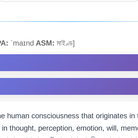
PA:
ˈmaɪnd
ASM:
মাইণ্ড]
e human consciousness that originates in t
 in thought, perception, emotion, will, mem