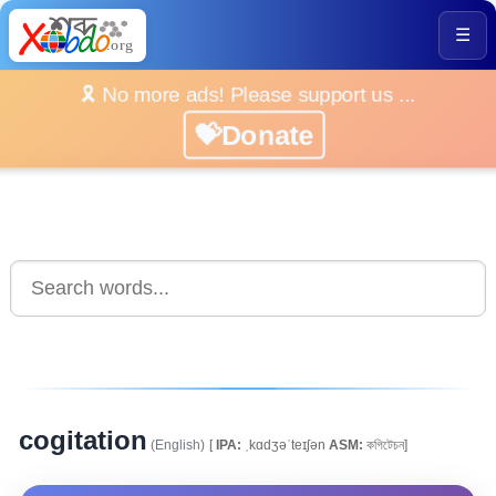
☰
🎗️ No more ads! Please support us ...
💝Donate
cogitation
(English)
[
IPA:
ˌkɑdʒəˈteɪʃən
ASM:
কগিটেচন]