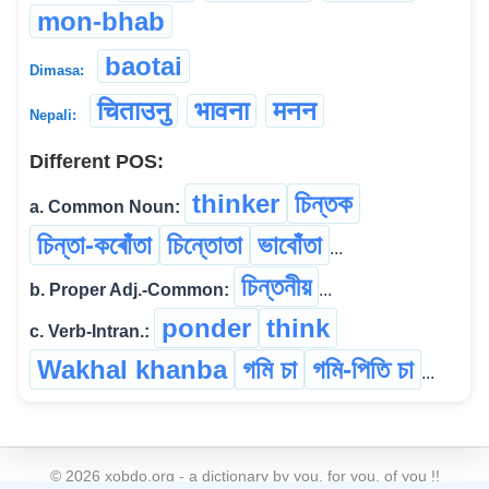
mon-bhab
baotai
Dimasa:
चिताउनु
भावना
मनन
Nepali:
Different POS:
thinker
চিন্তক
a. Common Noun:
চিন্তা-কৰোঁতা
চিন্তোতা
ভাবোঁতা
...
চিন্তনীয়
b. Proper Adj.-Common:
...
ponder
think
c. Verb-Intran.:
Wakhal khanba
গমি চা
গমি-পিতি চা
...
©
2026
xobdo.org - a dictionary by you, for you, of you !!