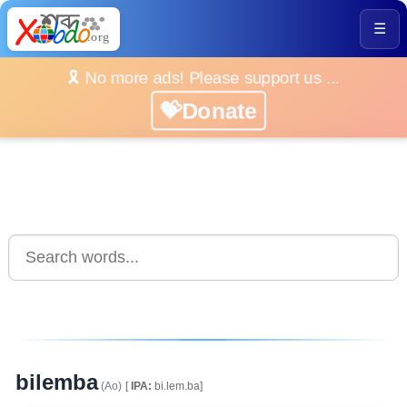
☰
🎗️ No more ads! Please support us ...
💝Donate
bilemba
(Ao)
[
IPA:
bi.lem.ba]