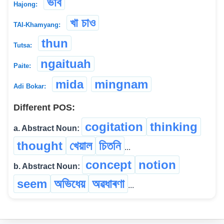
ভাব
Hajong:
খা চাও
TAI-Khamyang:
thun
Tutsa:
ngaituah
Paite:
mida
mingnam
Adi Bokar:
Different POS:
cogitation
thinking
a. Abstract Noun:
thought
খেয়াল
চিতনি
...
concept
notion
b. Abstract Noun:
seem
অভিধেয়
অৱধাৰণা
...