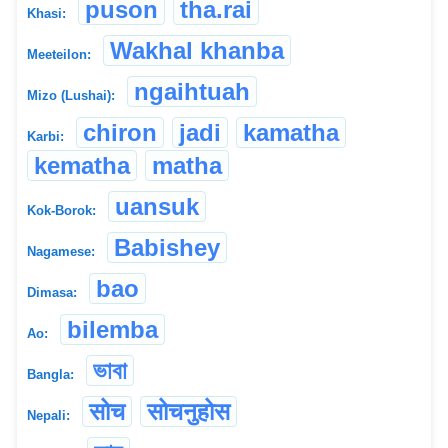
puson
tha.rai
Khasi:
Wakhal khanba
Meeteilon:
ngaihtuah
Mizo (Lushai):
chiron
jadi
kamatha
Karbi:
kematha
matha
uansuk
Kok-Borok:
Babishey
Nagamese:
bao
Dimasa:
bilemba
Ao:
ভাবা
Bangla:
सोच
सोचनुहोस
Nepali: