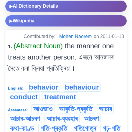
AI Dictionary Details
▶
Wikipedia
▶
Contributed by:
Mohen Naorem
on 2011-01-13
(Abstract Noun)
the manner one
1.
treats another person. এজনে আনজনৰ
সৈতে কৰা ক্ৰিয়া-প্ৰতিক্ৰিয়া।
behavior
behaviour
English:
conduct
treatment
আওভাও
আকৃতি-প্ৰকৃতি
আচাৰ
Assamese:
আচাৰ-আচৰণ
আচাৰ-ব্যৱহাৰ
আচৰণ
কথা-কাণ্ড
গতি-প্ৰকৃতি
গতিগোত্ৰ
গঢ়-গতি