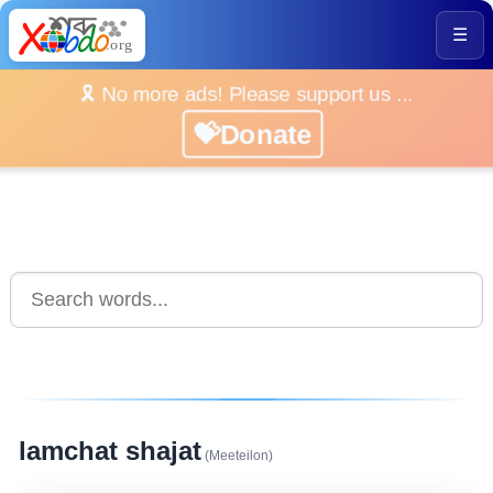
☰
🎗️ No more ads! Please support us ...
💝Donate
lamchat shajat
(Meeteilon)