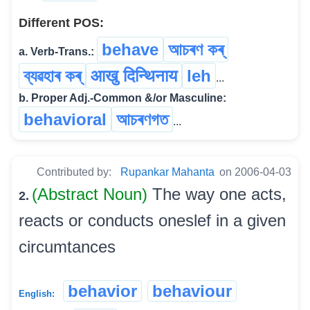
Different POS:
behave
আচৰণ কৰ্
a. Verb-Trans.:
ব্যৱহাৰ কৰ্
आखु दिन्थिनाय
leh
...
b. Proper Adj.-Common &/or Masculine:
behavioral
আচৰণগত
...
Contributed by:
Rupankar Mahanta
on 2006-04-03
(Abstract Noun)
The way one acts,
2.
reacts or conducts oneslef in a given
circumtances
behavior
behaviour
English: