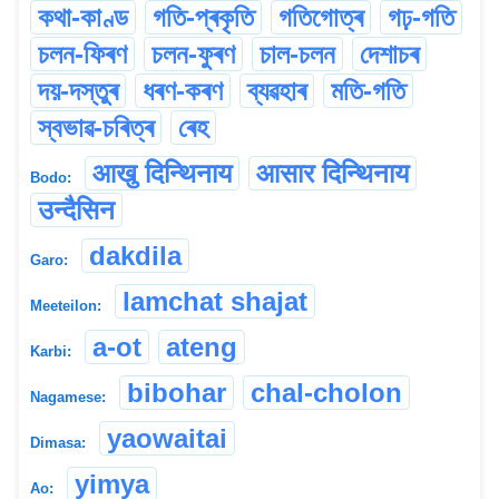
কথা-কাণ্ড
গতি-প্ৰকৃতি
গতিগোত্ৰ
গঢ়-গতি
চলন-ফিৰণ
চলন-ফুৰণ
চাল-চলন
দেশাচৰ
দয়-দস্তুৰ
ধৰণ-কৰণ
ব্যৱহাৰ
মতি-গতি
স্বভাৱ-চৰিত্ৰ
ৰেহ
आखु दिन्थिनाय
आसार दिन्थिनाय
Bodo:
उन्दैसिन
dakdila
Garo:
lamchat shajat
Meeteilon:
a-ot
ateng
Karbi:
bibohar
chal-cholon
Nagamese:
yaowaitai
Dimasa:
yimya
Ao: