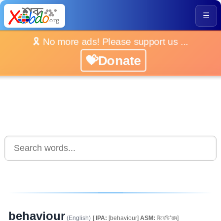
☰
🎗️ No more ads! Please support us ...
💝Donate
behaviour
(English)
[
IPA:
[behaviour]
ASM:
বিহেভি’য়াৰ]