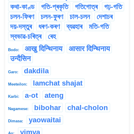
কথা-কাণ্ড
গতি-প্ৰকৃতি
গতিগোত্ৰ
গঢ়-গতি
চলন-ফিৰণ
চলন-ফুৰণ
চাল-চলন
দেশাচৰ
দয়-দস্তুৰ
ধৰণ-কৰণ
ব্যৱহাৰ
মতি-গতি
স্বভাৱ-চৰিত্ৰ
ৰেহ
आखु दिन्थिनाय
आसार दिन्थिनाय
Bodo:
उन्दैसिन
dakdila
Garo:
lamchat shajat
Meeteilon:
a-ot
ateng
Karbi:
bibohar
chal-cholon
Nagamese:
yaowaitai
Dimasa:
yimya
Ao: