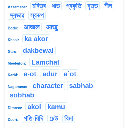
চৰিত্ৰ
ধাত
প্ৰকৃতি
বৃত্ত
শীল
Assamese:
স্বভাৱ
স্বৰূপ
आखल
आखु
Bodo:
ka akor
Khasi:
dakbewal
Garo:
Lamchat
Meeteilon:
a-ot
adur
a`ot
Karbi:
character
sabhab
Nagamese:
sobhab
akol
kamu
Dimasa:
গতি-বিদি
চেউ
বিদা
Deori: