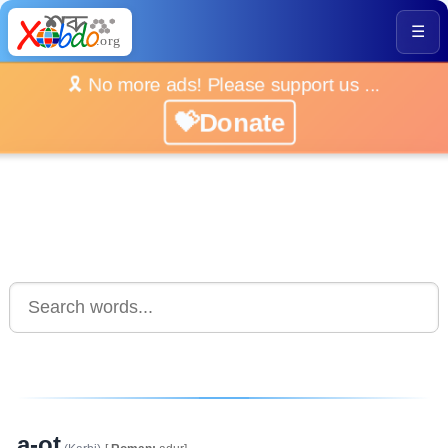
☰
🎗️ No more ads! Please support us ...
💝Donate
a-ot