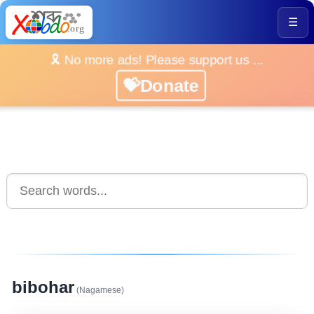
☰
🎗️ No more ads! Please support us ...
💝Donate
bibohar
(Nagamese)