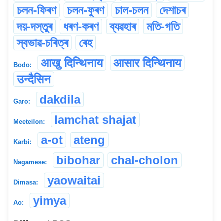
চলন-ফিৰণ
চলন-ফুৰণ
চাল-চলন
দেশাচৰ
দয়-দস্তুৰ
ধৰণ-কৰণ
ব্যৱহাৰ
মতি-গতি
স্বভাৱ-চৰিত্ৰ
ৰেহ
आखु दिन्थिनाय
आसार दिन्थिनाय
Bodo:
उन्दैसिन
dakdila
Garo:
lamchat shajat
Meeteilon:
a-ot
ateng
Karbi:
bibohar
chal-cholon
Nagamese:
yaowaitai
Dimasa:
yimya
Ao: