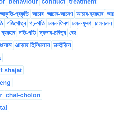
or
behaviour
conduct
treatment
আকৃতি-প্ৰকৃতি
আচাৰ
আচাৰ-আচৰণ
আচাৰ-ব্যৱহাৰ
আচ
তি
গতিগোত্ৰ
গঢ়-গতি
চলন-ফিৰণ
চলন-ফুৰণ
চাল-চলন
ব্যৱহাৰ
মতি-গতি
স্বভাৱ-চৰিত্ৰ
ৰেহ
थिनाय
आसार दिन्थिनाय
उन्दैसिन
a
t shajat
teng
r
chal-cholon
tai