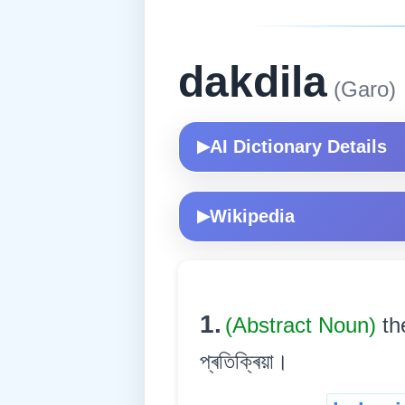
dakdila
(Garo)
AI Dictionary Details
▶
Wikipedia
▶
1.
(Abstract Noun)
th
প্ৰতিক্ৰিয়া।