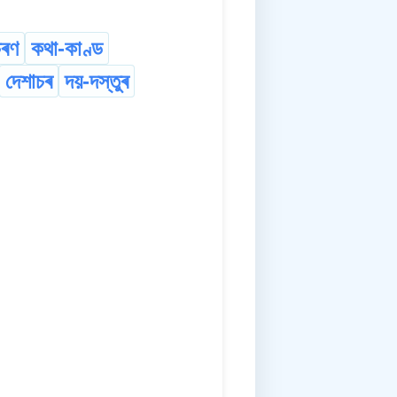
ৰণ
কথা-কাণ্ড
দেশাচৰ
দয়-দস্তুৰ