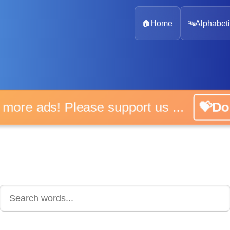
🏠
Home
🔤
Alphabeti
 more ads! Please support us ...
💝D