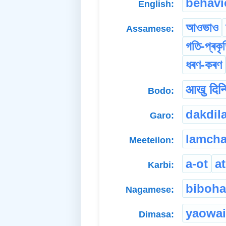
behavi
English:
আওভাও
Assamese:
গতি-প্ৰকৃ
ধৰণ-কৰণ
आखु दिन्
Bodo:
dakdil
Garo:
lamcha
Meeteilon:
a-ot
a
Karbi:
biboha
Nagamese:
yaowai
Dimasa: