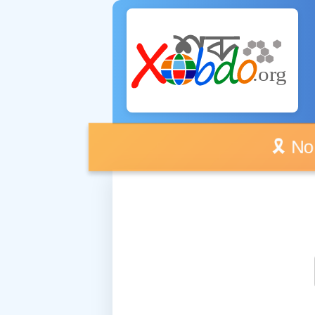
🎗️ No