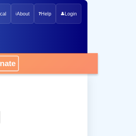
cal
ℹ️
About
❓
Help
👤
Login
onate