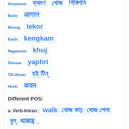
ক্ৰমণ
খোজ
গিৰিপনি
Assamese:
आगान
Bodo:
lekor
Mising:
kengkam
Karbi:
khuj
Nagamese:
yaphri
Dimasa:
হই টিন্
TAI-Ahom:
कदम
Hindi:
Different POS:
walk
খোজ কাঢ়
খোজ পেলা
a. Verb-Intran.:
বুল্
थाबाइ
...