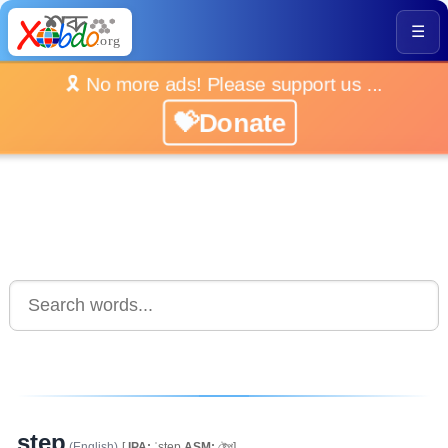
☰
🎗️ No more ads! Please support us ...
💝Donate
step
(English)
[
IPA:
ˈstep
ASM:
ষ্টেপ]