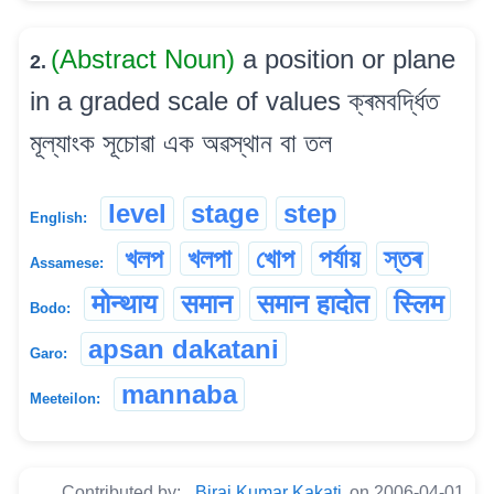
(Abstract Noun)
a position or plane
2.
in a graded scale of values ক্ৰমবৰ্দ্ধিত
মূল্যাংক সূচোৱা এক অৱস্থান বা তল
level
stage
step
English:
খলপ
খলপা
খোপ
পৰ্যায়
স্তৰ
Assamese:
मोन्थाय
समान
समान हादोत
स्लिम
Bodo:
apsan dakatani
Garo:
mannaba
Meeteilon:
Contributed by:
Biraj Kumar Kakati
on 2006-04-01