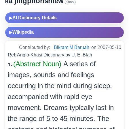
ka jingphohsniew
(Khasi)
AI Dictionary Details
▶
Wikipedia
▶
Contributed by:
Bikram M Baruah
on 2007-05-10
Ref: Anglo-Khasi Dictionary by U. E. Blah
(Abstract Noun)
A series of
1.
images, sounds and feelings
occurring in the mind during sleep,
accompanied with rapid eye
movement. Dreams typically last in
the range of 5 to 45 minutes. The