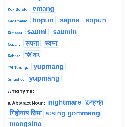
emang
Kok-Borok:
hopun
sapna
sopun
Nagamese:
saumi
saumin
Dimasa:
सपना
स्वप्न
Nepali:
জি`মাং
Rabha:
yupmang
TAI-Turung:
yupmang
Singpho:
Antonyms:
nightmare
দুঃস্বপ্ন
a. Abstract Noun:
गिहोनाय सिमां
a:sing gommang
mangsina
...