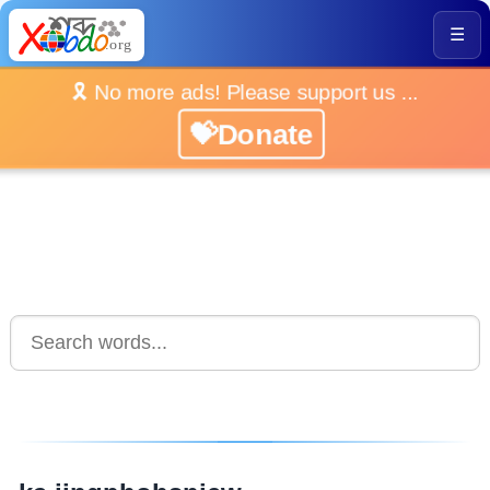
☰
🎗️ No more ads! Please support us ...
💝Donate