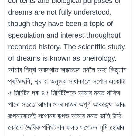
contents and biological purposes of
dreams are not fully understood,
though they have been a topic of
speculation and interest throughout
recorded history. The scientific study
of dreams is known as oneirology.
আমাৰ নিদ্ৰা অৱস্থাত অৱচেতন মনলৈ অহা কিছুমান
প্ৰতিচ্ছবি, শব্দ বা অনুভৱ৷ সাধাৰণতে সপোন একোটা
৫ মিনিটৰ পৰা ৪৫ মিনিটলৈকে আমাৰ মনত থাকিব
পাৰে৷ সততে আমাৰ মনৰ মাজৰ অপূৰ্ণ আকাঙ্খা আৰু
কল্পনাবোৰেই সপোনৰ ৰূপত আমাৰ মনত ভাহি উঠে৷
কোনো জৈবিক পৰিঘটনাৰ ফলত সপোনৰ সৃষ্টি হোৱাৰ