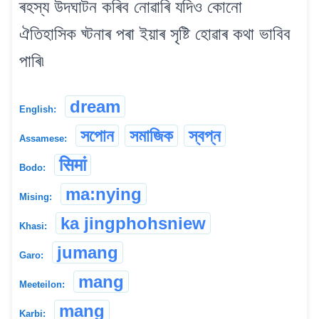
ৰহস্য উদঘাটন কৰিব নোৱাৰি যদিও কোনো
ঐতিহাসিক ঘ্টনাৰ পৰা ইয়াৰ সৃষ্টি হোৱাৰ কথা ভাবিব
পাৰি৷
dream
English:
সপোন
সমাজিক
স্বপ্ন
Assamese:
सिमां
Bodo:
ma:nying
Mising:
ka jingphohsniew
Khasi:
jumang
Garo:
mang
Meeteilon:
mang
Karbi: