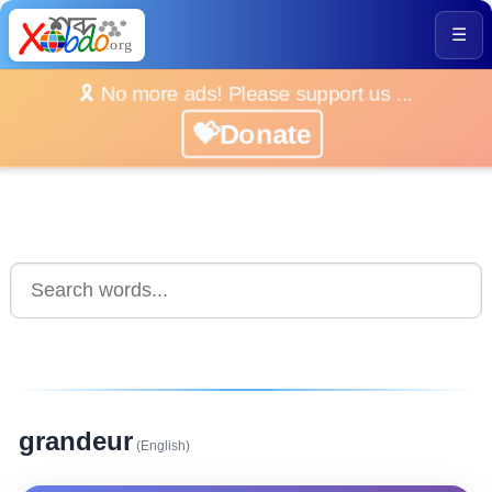
☰
🎗️ No more ads! Please support us ...
💝Donate
grandeur
(English)