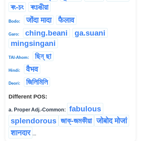
ৰং-চং
ৰংচঙীয়া
जोंदा मादा
फैलाव
Bodo:
ching.beani
ga.suani
Garo:
mingsingani
ছিন্ ছা
TAI-Ahom:
वैभव
Hindi:
জিলিমিলি
Deori:
Different POS:
fabulous
a. Proper Adj.-Common:
splendorous
জাক্-জমকীয়া
जोबोद मोजां
शानदार
...