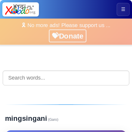
☰
🎗️ No more ads! Please support us ...
💝Donate
mingsingani
(Garo)