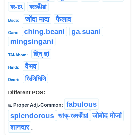
ৰং-চং
ৰংচঙীয়া
जोंदा मादा
फैलाव
Bodo:
ching.beani
ga.suani
Garo:
mingsingani
ছিন্ ছা
TAI-Ahom:
वैभव
Hindi:
জিলিমিলি
Deori:
Different POS:
fabulous
a. Proper Adj.-Common:
splendorous
জাক্-জমকীয়া
जोबोद मोजां
शानदार
...