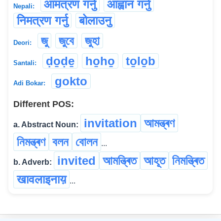
आमत्रण गर्नु
आह्वान गर्नु
Nepali:
निमत्रण गर्नु
बोलाउनु
জু
জুবে
জুহা
Deori:
ḍo̱ḍe̱
ho̱ho̱
to̱lo̱b
Santali:
gokto
Adi Bokar:
Different POS:
invitation
আমন্ত্ৰণ
a. Abstract Noun:
নিমন্ত্ৰণ
বলন
বোলন
...
invited
আমন্ত্ৰিত
আহূত
নিমন্ত্ৰিত
b. Adverb:
खावलाइनाय़
...