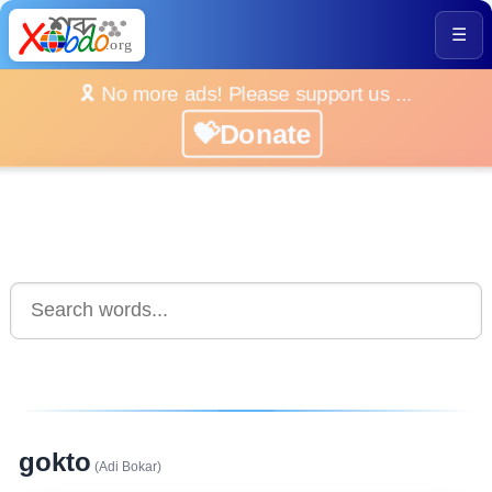
☰
🎗️ No more ads! Please support us ...
💝Donate
gokto
(Adi Bokar)