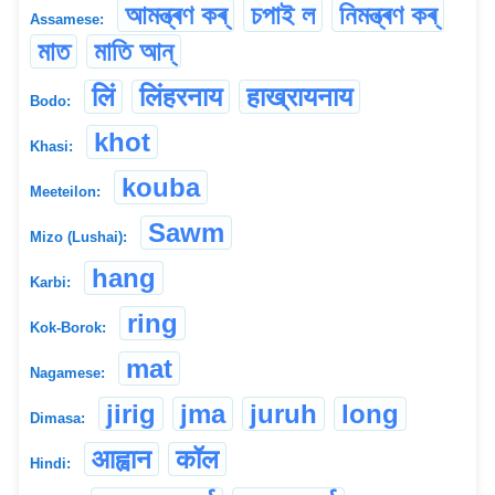
আমন্ত্ৰণ কৰ্
চপাই ল
নিমন্ত্ৰণ কৰ্
Assamese:
মাত
মাতি আন্
लिं
लिंहरनाय
हाख्रायनाय
Bodo:
khot
Khasi:
kouba
Meeteilon:
Sawm
Mizo (Lushai):
hang
Karbi:
ring
Kok-Borok:
mat
Nagamese:
jirig
jma
juruh
long
Dimasa:
आह्वान
कॉल
Hindi: