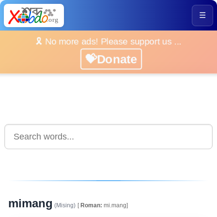
☰
🎗️ No more ads! Please support us ...
💝Donate
mimang
(Mising)
[
Roman:
mi.mang]