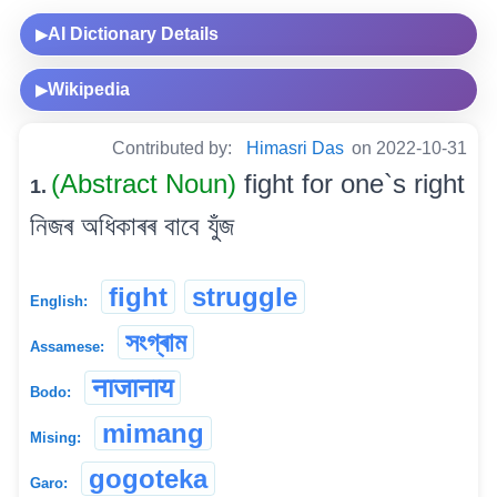
AI Dictionary Details
▶
Wikipedia
▶
Contributed by:
Himasri Das
on 2022-10-31
(Abstract Noun)
fight for one`s right
1.
নিজৰ অধিকাৰৰ বাবে যুঁজ
fight
struggle
English:
সংগ্ৰাম
Assamese:
नाजानाय
Bodo:
mimang
Mising:
gogoteka
Garo: