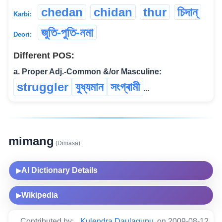
chedan
chidan
thur
চিদান্
Karbi:
জুতি-পুতি-নমা
Deori:
Different POS:
a. Proper Adj.-Common &/or Masculine:
struggler
যুধ্যমান
সংগ্ৰামী
...
mimang
(Dimasa)
AI Dictionary Details
▶
Wikipedia
▶
Contributed by:
Kulendra Daulagupu
on 2009-08-12