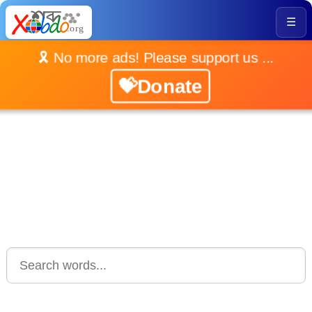
☰
🎗️ No more ads! Please support us ...
💝Donate