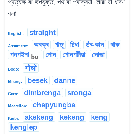
প্ৰত্যক্ষ বা উপযুক্ত, পথ বা প্ৰক্ৰিয়া লোৱা বা ধাৰণ
কৰা
straight
English:
অবক্ৰ
ঋজু
চিধা
ডঁৰ-কাল
থাৰু
Assamese:
পনপইনা
পোন
পোনপটীয়া
সোজা
bo
गोथों
Bodo:
besek
danne
Mising:
dimbrenga
sronga
Garo:
chepyungba
Meeteilon:
akekeng
kekeng
keng
Karbi:
kenglep