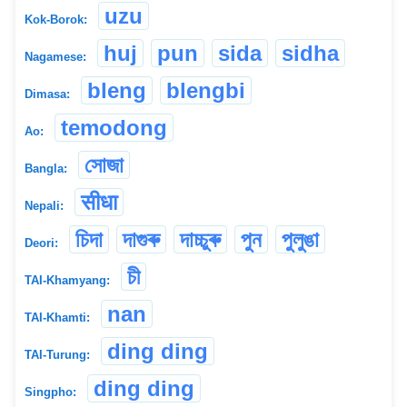
uzu
Kok-Borok:
huj
pun
sida
sidha
Nagamese:
bleng
blengbi
Dimasa:
temodong
Ao:
সোজা
Bangla:
सीधा
Nepali:
চিদা
দাগুৰু
দাচ্চুৰু
পুন
পুলুঙা
Deori:
চী
TAI-Khamyang:
nan
TAI-Khamti:
ding ding
TAI-Turung:
ding ding
Singpho: