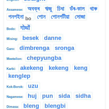
অবক্ৰ
ঋজু
চিধা
ডঁৰ-কাল
থাৰু
Assamese:
পনপইনা
পোন
পোনপটীয়া
সোজা
bo
गोथों
Bodo:
besek
danne
Mising:
dimbrenga
sronga
Garo:
chepyungba
Meeteilon:
akekeng
kekeng
keng
Karbi:
kenglep
uzu
Kok-Borok:
huj
pun
sida
sidha
Nagamese:
bleng
blengbi
Dimasa: