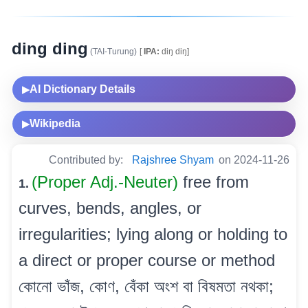
ding ding
(TAI-Turung)
[
IPA:
diŋ diŋ]
AI Dictionary Details
▶
Wikipedia
▶
Contributed by:
Rajshree Shyam
on 2024-11-26
(Proper Adj.-Neuter)
free from
1.
curves, bends, angles, or
irregularities; lying along or holding to
a direct or proper course or method
কোনো ভাঁজ, কোণ, বেঁকা অংশ বা বিষমতা নথকা;