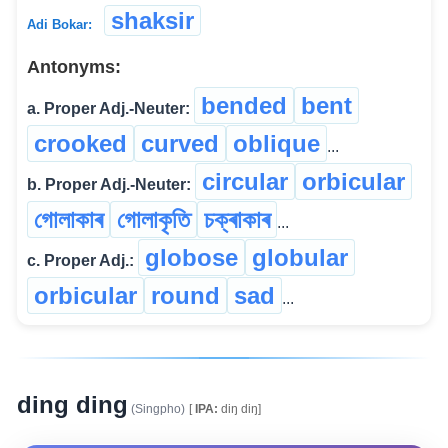
shaksir
Adi Bokar:
Antonyms:
bended
bent
a. Proper Adj.-Neuter:
crooked
curved
oblique
...
circular
orbicular
b. Proper Adj.-Neuter:
গোলাকাৰ
গোলাকৃতি
চক্ৰাকাৰ
...
globose
globular
c. Proper Adj.:
orbicular
round
sad
...
ding ding
(Singpho)
[
IPA:
diŋ diŋ]