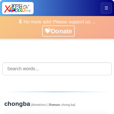
☰
🎗️ No more ads! Please support us ...
💝Donate
chongba
(Meeteilon)
[
Roman:
chong.ba]