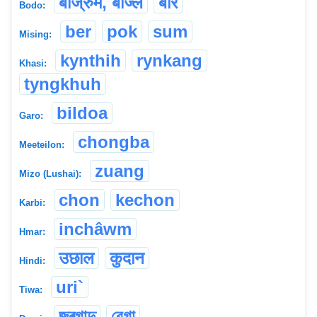
बाज्रुम, बाज्ल
बार
Bodo:
ber
pok
sum
Mising:
kynthih
rynkang
Khasi:
tyngkhuh
bildoa
Garo:
chongba
Meeteilon:
zuang
Mizo (Lushai):
chon
kechon
Karbi:
inchâwm
Hmar:
उछाल
कुदान
Hindi:
uri`
Tiwa:
জুৰগাদু
বেগা