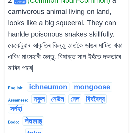
(Common Noun-Common)
a
2.
Animal
carnivorous animal living on land,
looks like a big squeeral. They can
hanlde poisonous snakes skillfully.
কেৰ্কেটুৱাৰ আকৃতিৰ কিন্তু তাতকৈ ডাঙৰ মাটিত থকা
এবিধ মাংসহাৰী জন্তু. বিষাক্ত সাপ ইহঁতে দক্ষতাৰে
মাৰিব পাৰে|
ichneumon
mongoose
English:
নকুল
নেউল
নেল
বিষবৈদ্য
Assamese:
সৰ্পহা
नेवलाइ
Bodo: