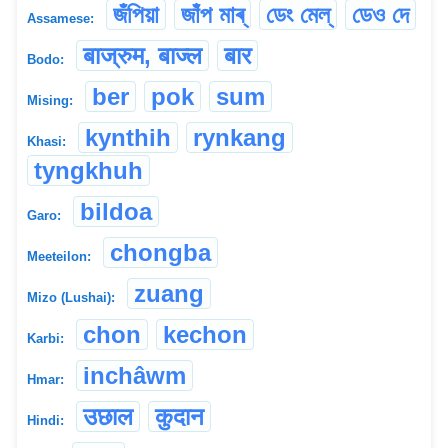
জঁপিয়া
জাঁপ মাৰ্
ডেং মেল্
ডেও দে
Assamese:
बाज्रुम, बाज्ल
बार
Bodo:
ber
pok
sum
Mising:
kynthih
rynkang
Khasi:
tyngkhuh
bildoa
Garo:
chongba
Meeteilon:
zuang
Mizo (Lushai):
chon
kechon
Karbi:
inchâwm
Hmar:
उछाल
कुदान
Hindi: