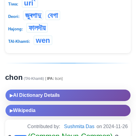
uri`
Tiwa:
জুৰগাদু
বেগা
Deori:
ফালদৗয়
Hajong:
wen
TAI-Khamti:
chon
(TAI-Khamti)
[
IPA:
tsɔn]
AI Dictionary Details
▶
Wikipedia
▶
Contributed by:
Sushmita Das
on 2024-11-26