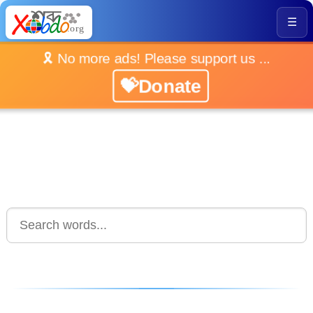
☰
🎗️ No more ads! Please support us ...
💝Donate