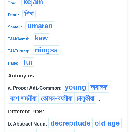
kejam
Tiwa:
গিৰা
Deori:
umạran
Santali:
kaw
TAI-Khamti:
ningsa
TAI-Turung:
lui
Paite:
Antonyms:
young
অবালক
a. Proper Adj.-Common:
কাণ সমনীয়া
কোমল-বয়সীয়া
চালুকীয়া
...
Different POS:
decrepitude
old age
b. Abstract Noun: