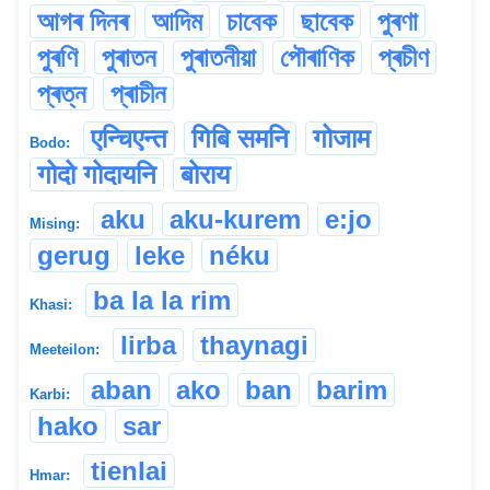
আগৰ দিনৰ
আদিম
চাবেক
ছাবেক
পুৰণা
পুৰণি
পুৰাতন
পুৰাতনীয়া
পৌৰাণিক
প্ৰচীণ
প্ৰত্ন
প্ৰাচীন
एन्चिएन्त
गिबि समनि
गोजाम
Bodo:
गोदो गोदायनि
बोराय
aku
aku-kurem
e:jo
Mising:
gerug
leke
néku
ba la la rim
Khasi:
lirba
thaynagi
Meeteilon:
aban
ako
ban
barim
Karbi:
hako
sar
tienlai
Hmar: