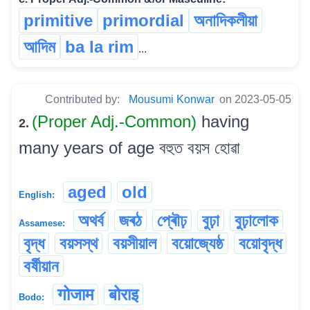
primitive
primordial
অনাদিকলীয়া
আদিম
ba la rim
...
Contributed by:
Mousumi Konwar
on 2023-05-05
(Proper Adj.-Common)
having
2.
many years of age বহুত বয়স হোৱা
aged
old
English:
অথৰ্ব
জৰঠ
প্ৰৌঢ়
বুঢ়া
বুঢ়ালোক
Assamese:
বৃদ্ধ
বয়সস্থ
বয়সীয়াল
বয়োজ্যেষ্ঠ
বয়োবৃদ্ধ
বৰ্ষীয়ান
गोजाम
बोराइ
Bodo: