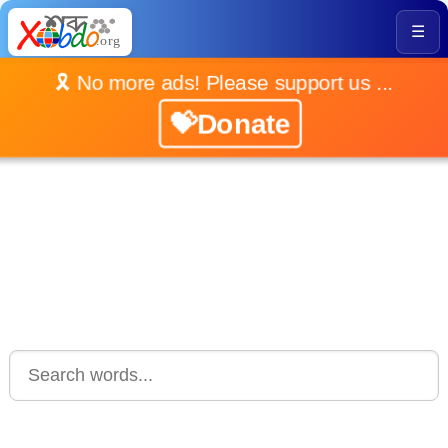
☰
🎗️ No more ads! Please support us ...
💝Donate