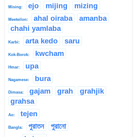
ejo
mijing
mizing
Mising:
ahal oiraba
amanba
Meeteilon:
chahi yamlaba
arta kedo
saru
Karbi:
kwcham
Kok-Borok:
upa
Hmar:
bura
Nagamese:
gajam
grah
grahjik
Dimasa:
grahsa
tejen
Ao:
পুরাতন
পুরানো
Bangla: