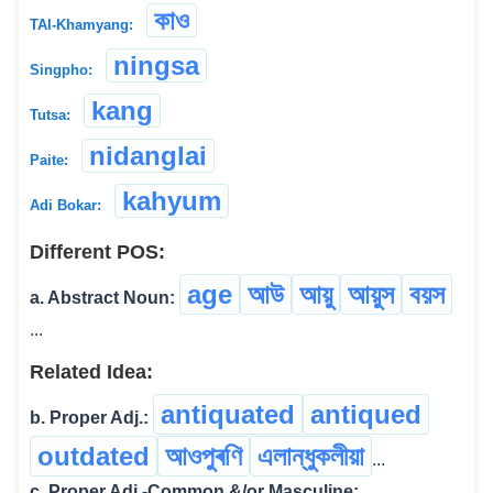
কাও
TAI-Khamyang:
ningsa
Singpho:
kang
Tutsa:
nidanglai
Paite:
kahyum
Adi Bokar:
Different POS:
age
আউ
আয়ু
আয়ুস
বয়স
a. Abstract Noun:
...
Related Idea:
antiquated
antiqued
b. Proper Adj.:
outdated
আওপুৰণি
এলান্ধুকলীয়া
...
c. Proper Adj.-Common &/or Masculine: