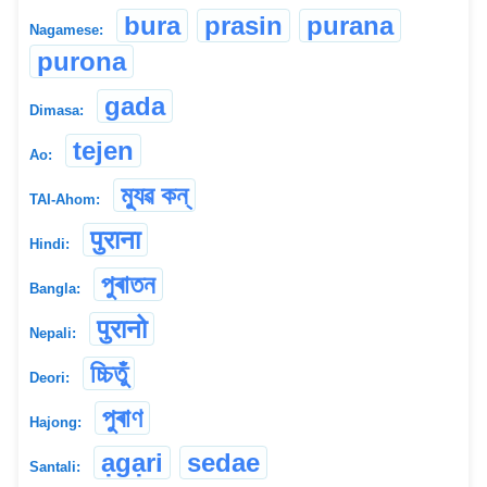
bura
prasin
purana
Nagamese:
purona
gada
Dimasa:
tejen
Ao:
ম্যুৱ কন্
TAI-Ahom:
पुराना
Hindi:
পুৰাতন
Bangla:
पुरानो
Nepali:
চ্চিতুঁ
Deori:
পুৰাণ
Hajong:
ạgạri
sedae
Santali: