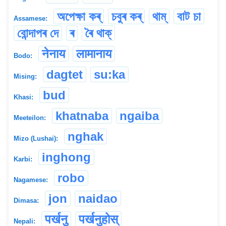
অপেক্ষা কৰ্
চবুৰ কৰ্
থাম্
বাট চা
Assamese:
বোন্দাপৰ দে
ৰ
ৰৈ থাক্
नेनाय
लामानाय
Bodo:
dagtet
su:ka
Mising:
bud
Khasi:
khatnaba
ngaiba
Meeteilon:
nghak
Mizo (Lushai):
inghong
Karbi:
robo
Nagamese:
jon
naidao
Dimasa:
पर्खनु
पर्खनुहोस्
Nepali: