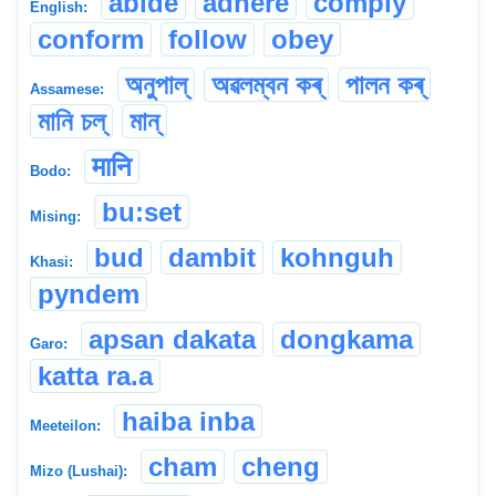
abide
adhere
comply
English:
conform
follow
obey
অনুপাল্
অৱলম্বন কৰ্
পালন কৰ্
Assamese:
মানি চল্
মান্
मानि
Bodo:
bu:set
Mising:
bud
dambit
kohnguh
Khasi:
pyndem
apsan dakata
dongkama
Garo:
katta ra.a
haiba inba
Meeteilon:
cham
cheng
Mizo (Lushai):