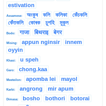
estivation
অংকুৰ
কলি
কলিকা
কেঁচকলি
Assamese:
কেঁতকলি
কোৰক
চুপহি
মুকুল
गाजा
बिथराइ
बेगर
Bodo:
appun nginsir
innem
Mising:
oyyin
u speh
Khasi:
chong.kaa
Garo:
apomba lei
mayol
Meeteilon:
angrong
mir apum
Karbi:
bosho
bothori
botorai
Dimasa: