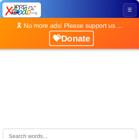
☰
🎗️ No more ads! Please support us ...
💝Donate