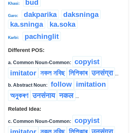
bud
Khasi:
dakparika
daksninga
Garo:
ka.sninga
ka.soka
pachinglit
Karbi:
Different POS:
copyist
a. Common Noun-Common:
imitator
নকল নবিছ
লিপিকাৰ
उनसंग्रा
...
follow
imitation
b. Abstract Noun:
অনুকৰণ
उनसंनाय
नकल
...
Related Idea:
copyist
c. Common Noun-Common:
imitator
নকল নবিছ
লিপিকাৰ
उनसंग्रा
...