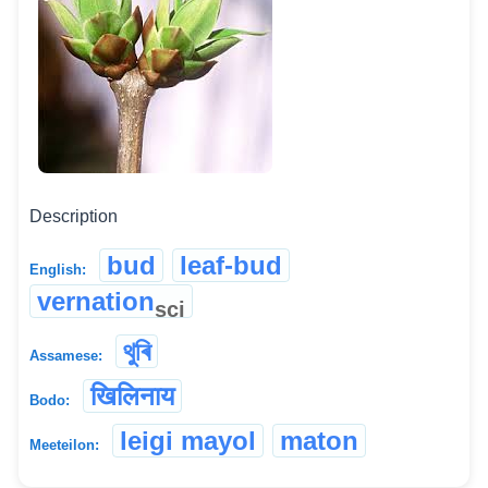
Description
bud
leaf-bud
English:
vernation
sci
থুৰি
Assamese:
खिलिनाय
Bodo:
leigi mayol
maton
Meeteilon: