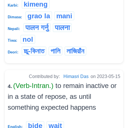
kimeng
Karbi:
grao la
mani
Dimasa:
पालन गर्नु
पालना
Nepali:
nol
Tiwa:
চ্চু-কিনাত
পালি
লাজিয়াঁন
Deori:
Contributed by:
Himasri Das
on 2023-05-15
(Verb-Intran.)
to remain inactive or
4.
in a state of repose, as until
something expected happens
bide
wait
English: