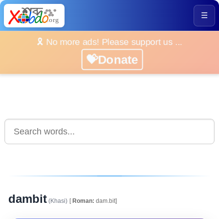
☰
🎗️ No more ads! Please support us ...
💝Donate
dambit
(Khasi)
[
Roman:
dam.bit]