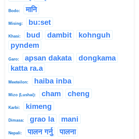
मानि
Bodo:
bu:set
Mising:
bud
dambit
kohnguh
Khasi:
pyndem
apsan dakata
dongkama
Garo:
katta ra.a
haiba inba
Meeteilon:
cham
cheng
Mizo (Lushai):
kimeng
Karbi:
grao la
mani
Dimasa:
पालन गर्नु
पालना
Nepali: