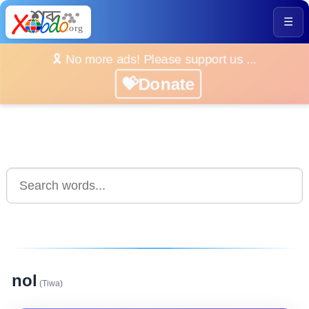
☰
🎗️ No more ads! Please support us ...
💝Donate
nol
(Tiwa)