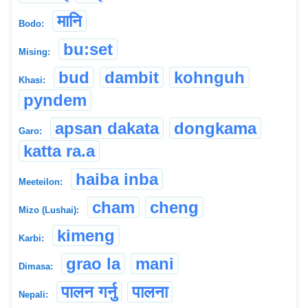
मानि
Bodo:
bu:set
Mising:
bud
dambit
kohnguh
Khasi:
pyndem
apsan dakata
dongkama
Garo:
katta ra.a
haiba inba
Meeteilon:
cham
cheng
Mizo (Lushai):
kimeng
Karbi:
grao la
mani
Dimasa:
पालन गर्नु
पालना
Nepali: