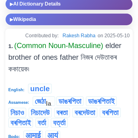
AI Dictionary Details
▶
Wikipedia
▶
Contributed by:
Rakesh Rabha
on 2025-05-10
(Common Noun-Masculine)
elder
1.
brother of ones father নিজৰ দেউতাকৰ
ককায়েক৷
uncle
English:
জেঠা
ডাঙৰপিতা
ডাঙৰপিতাই
la
Assamese:
নিচাও
নিচাদেউ
বৰতা
বৰদেউতা
বৰপিতা
বৰপিতাই
বৰ্তা
বৰ্ত্তা
आमाई
आयं
Bodo: