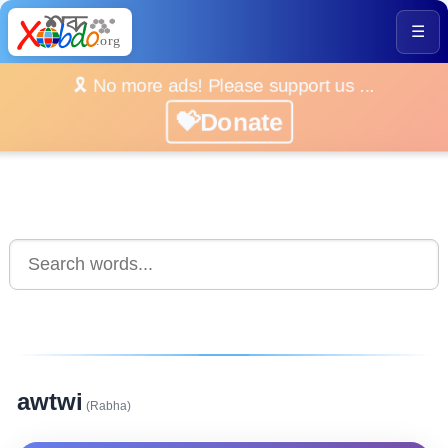
☰
🎗️ No more ads! Please support us ...
💝Donate
awtwi
(Rabha)