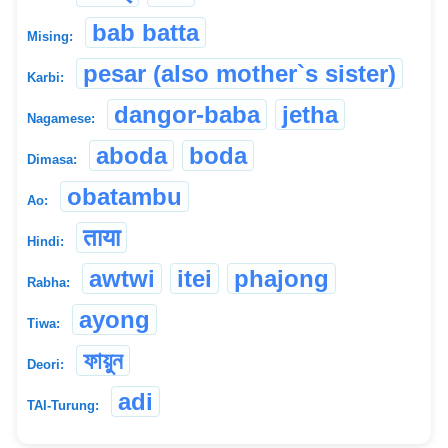
bab batta
Mising:
pesar (also mother`s sister)
Karbi:
dangor-baba
jetha
Nagamese:
aboda
boda
Dimasa:
obatambu
Ao:
ताया
Hindi:
awtwi
itei
phajong
Rabha:
ayong
Tiwa:
ফায়ুন
Deori:
adi
TAI-Turung: