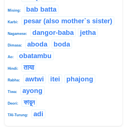
bab batta
Mising:
pesar (also mother`s sister)
Karbi:
dangor-baba
jetha
Nagamese:
aboda
boda
Dimasa:
obatambu
Ao:
ताया
Hindi:
awtwi
itei
phajong
Rabha:
ayong
Tiwa:
ফায়ুন
Deori:
adi
TAI-Turung: