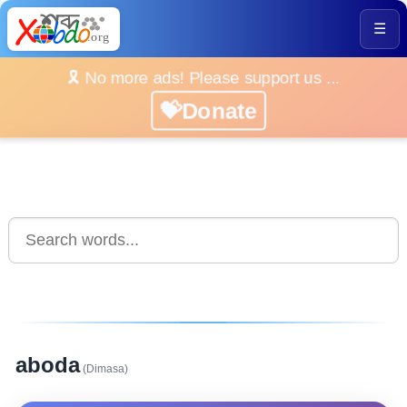
☰
🎗️ No more ads! Please support us ...
💝Donate
aboda
(Dimasa)