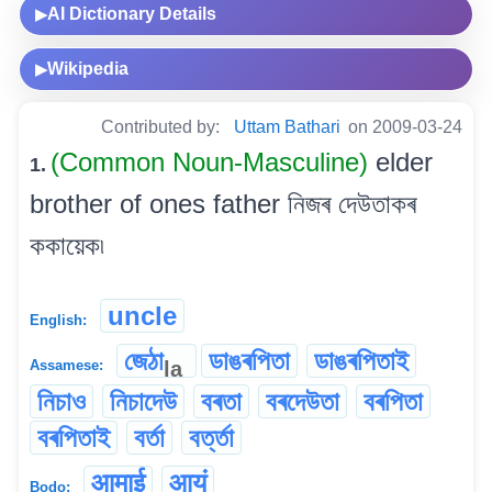
AI Dictionary Details
▶
Wikipedia
▶
Contributed by:
Uttam Bathari
on 2009-03-24
(Common Noun-Masculine)
elder
1.
brother of ones father নিজৰ দেউতাকৰ
ককায়েক৷
uncle
English:
জেঠা
ডাঙৰপিতা
ডাঙৰপিতাই
la
Assamese:
নিচাও
নিচাদেউ
বৰতা
বৰদেউতা
বৰপিতা
বৰপিতাই
বৰ্তা
বৰ্ত্তা
आमाई
आयं
Bodo: