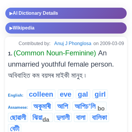
AI Dictionary Details
▶
Wikipedia
▶
Contributed by:
Anuj J Phonglosa
on 2009-03-09
(Common Noun-Feminine)
An
1.
unmarried youthful female person.
অবিবাহিত কম বয়সৰ মাইকী মানুহ ৷
colleen
eve
gal
girl
English:
অকুমাৰী
আপি
আপিচʼলি
bo
Assamese:
ছোৱালী
ঝিয়া
দুলালী
বালা
বালিকা
da
বেটী