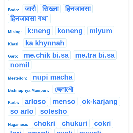
जारौ
सिख्ला
हिनजावसा
Bodo:
हिनजावसा गथ`
k:neng
koneng
miyum
Mising:
ka khynnah
Khasi:
me.chik bi.sa
me.tra bi.sa
Garo:
nomil
nupi macha
Meeteilon:
জেলাশৌ
Bishnupriya Manipuri:
arloso
menso
ok-karjang
Karbi:
so arlo
solesho
chokri
chukuri
cokri
Nagamese: