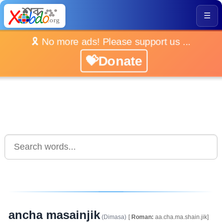
☰
🎗️ No more ads! Please support us ...
💝Donate
ancha masainjik
(Dimasa)
[
Roman:
aa.cha.ma.shain.jik]