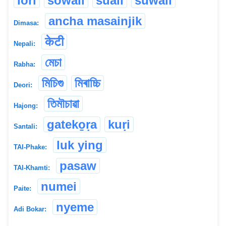
lori
sowali
suali
suwali
ancha masainjik
Dimasa:
केटी
Nepali:
মেচা
Rabha:
মিচিগু
মিৰাচ্চি
Deori:
তিমৗচাৱা
Hajong:
gateko̱ṛa
kuṛi
Santali:
luk ying
TAI-Phake:
pasaw
TAI-Khamti:
numei
Paite:
nyeme
Adi Bokar: