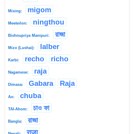
migom
Mising:
ningthou
Meeteilon:
রাজা
Bishnupriya Manipuri:
lalber
Mizo (Lushai):
recho
richo
Karbi:
raja
Nagamese:
Gabara
Raja
Dimasa:
chuba
Ao:
চাও ফা
TAI-Ahom:
রাজা
Bangla:
राजा
Nepali: