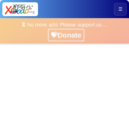
☰
🎗️ No more ads! Please support us ...
💝Donate