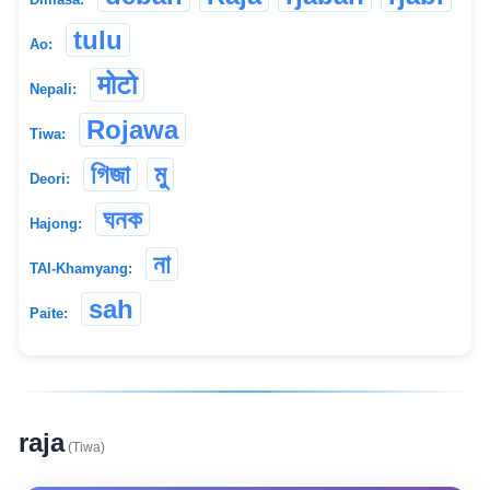
tulu
Ao:
मोटो
Nepali:
Rojawa
Tiwa:
গিজা
মু
Deori:
ঘনক
Hajong:
না
TAI-Khamyang:
sah
Paite:
raja
(Tiwa)