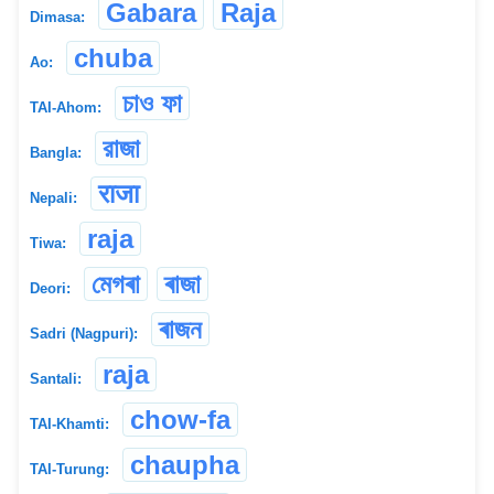
Gabara
Raja
Dimasa:
chuba
Ao:
চাও ফা
TAI-Ahom:
রাজা
Bangla:
राजा
Nepali:
raja
Tiwa:
মেগৰা
ৰাজা
Deori:
ৰাজন
Sadri (Nagpuri):
raja
Santali:
chow-fa
TAI-Khamti:
chaupha
TAI-Turung: