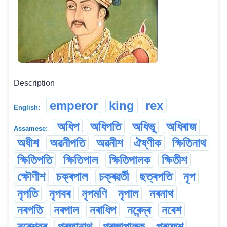
Description
emperor
king
rex
English:
অধিপ
অধিপতি
অধিভূ
অধিৰাজ
Assamese:
অধীশ
অৱনীপতি
অৱনীশ
ঐষ্ণীক
ক্ষিতিনাথ
ক্ষিতিপতি
ক্ষিতিপাল
ক্ষিতিপালক
ক্ষিতীশ
ক্ষৌণীশ
চক্ৰপাল
চক্ৰৱৰ্তী
ছত্ৰপতি
নৃপ
নৃপতি
নৃপবৰ
নৃপমণি
নৃপাল
নৰনাথ
নৰপতি
নৰপাল
নৰাধিপ
নৰেন্দ্ৰ
নৰেশ
নৰেশ্বৰ
প্ৰজানাথ
প্ৰজাপালক
প্ৰজেশ