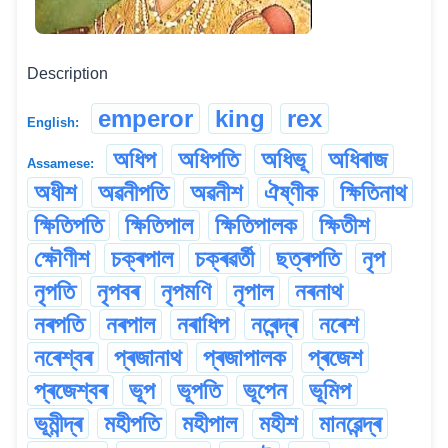
Description
emperor
king
rex
English:
অধিপ
অধিপতি
অধিভূ
অধিৰাজ
Assamese:
অধীশ
অৱনীপতি
অৱনীশ
ঐষ্ণীক
ক্ষিতিনাথ
ক্ষিতিপতি
ক্ষিতিপাল
ক্ষিতিপালক
ক্ষিতীশ
ক্ষৌণীশ
চক্ৰপাল
চক্ৰৱৰ্তী
ছত্ৰপতি
নৃপ
নৃপতি
নৃপবৰ
নৃপমণি
নৃপাল
নৰনাথ
নৰপতি
নৰপাল
নৰাধিপ
নৰেন্দ্ৰ
নৰেশ
নৰেশ্বৰ
প্ৰজানাথ
প্ৰজাপালক
প্ৰজেশ
প্ৰজেশ্বৰ
ভূপ
ভূপতি
ভূপেন
ভূমিপ
ভূমীন্দ্ৰ
মহীপতি
মহীপাল
মহীশ
মানৱেন্দ্ৰ