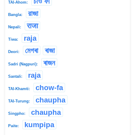
চাও ফা
TAI-Ahom:
রাজা
Bangla:
राजा
Nepali:
raja
Tiwa:
মেগৰা
ৰাজা
Deori:
ৰাজন
Sadri (Nagpuri):
raja
Santali:
chow-fa
TAI-Khamti:
chaupha
TAI-Turung:
chaupha
Singpho:
kumpipa
Paite: