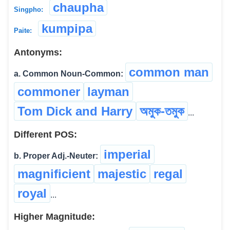
chaupha
Singpho:
kumpipa
Paite:
Antonyms:
common man
a. Common Noun-Common:
commoner
layman
Tom Dick and Harry
অমুক-তমুক
...
Different POS:
imperial
b. Proper Adj.-Neuter:
magnificient
majestic
regal
royal
...
Higher Magnitude: