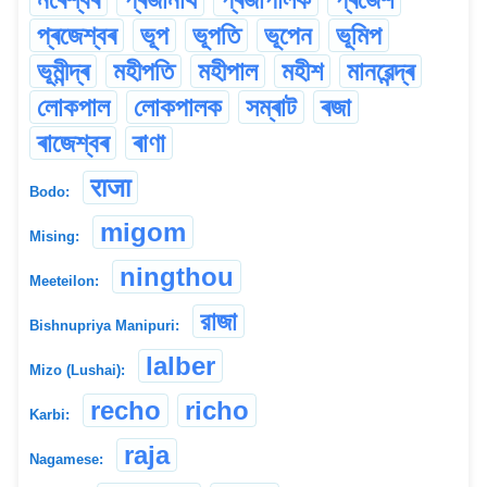
প্ৰজেশ্বৰ
ভূপ
ভূপতি
ভূপেন
ভূমিপ
ভূমীন্দ্ৰ
মহীপতি
মহীপাল
মহীশ
মানৱেন্দ্ৰ
লোকপাল
লোকপালক
সম্ৰাট
ৰজা
ৰাজেশ্বৰ
ৰাণা
राजा
Bodo:
migom
Mising:
ningthou
Meeteilon:
রাজা
Bishnupriya Manipuri:
lalber
Mizo (Lushai):
recho
richo
Karbi:
raja
Nagamese: