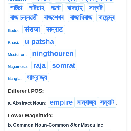
পাটচা
পাটচাহ
পাত্শা
বাদছাহ
সম্ৰাট
ৰাজ চক্ৰৱৰ্তী
ৰাজশেখৰ
ৰাজাধিৰাজ
ৰাজেন্দ্ৰ
संराजा
सम्राट
Bodo:
u patsha
Khasi:
ningthouren
Meeteilon:
raja
somrat
Nagamese:
সাম্রাজ্য
Bangla:
Different POS:
empire
সাম্ৰাজ্য
সম্রাট
a. Abstract Noun:
...
Lower Magnitude:
b. Common Noun-Common &/or Masculine: