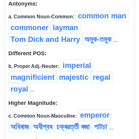
Antonyms:
common man
a. Common Noun-Common:
commoner
layman
Tom Dick and Harry
অমুক-তমুক
...
Different POS:
imperial
b. Proper Adj.-Neuter:
magnificient
majestic
regal
royal
...
Higher Magnitude:
emperor
c. Common Noun-Masculine:
অধিৰাজ
অধীশ্বৰ
চক্ৰৱৰ্ত্তী ৰজা
পাটচা
...