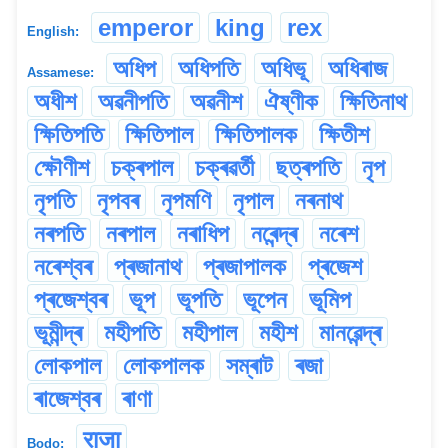
emperor
king
rex
English:
অধিপ
অধিপতি
অধিভূ
অধিৰাজ
Assamese:
অধীশ
অৱনীপতি
অৱনীশ
ঐষ্ণীক
ক্ষিতিনাথ
ক্ষিতিপতি
ক্ষিতিপাল
ক্ষিতিপালক
ক্ষিতীশ
ক্ষৌণীশ
চক্ৰপাল
চক্ৰৱৰ্তী
ছত্ৰপতি
নৃপ
নৃপতি
নৃপবৰ
নৃপমণি
নৃপাল
নৰনাথ
নৰপতি
নৰপাল
নৰাধিপ
নৰেন্দ্ৰ
নৰেশ
নৰেশ্বৰ
প্ৰজানাথ
প্ৰজাপালক
প্ৰজেশ
প্ৰজেশ্বৰ
ভূপ
ভূপতি
ভূপেন
ভূমিপ
ভূমীন্দ্ৰ
মহীপতি
মহীপাল
মহীশ
মানৱেন্দ্ৰ
লোকপাল
লোকপালক
সম্ৰাট
ৰজা
ৰাজেশ্বৰ
ৰাণা
राजा
Bodo: