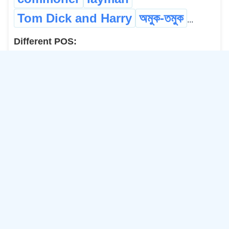
Tom Dick and Harry
অমুক-তমুক
...
Different POS:
imperial
b. Proper Adj.-Neuter:
magnificient
majestic
regal
royal
...
Higher Magnitude:
emperor
c. Common Noun-Masculine:
অধিৰাজ
অধীশ্বৰ
চক্ৰৱৰ্ত্তী ৰজা
পাটচা
...
Opp. Gender:
queen
ৰাণী
रानी
d. Common Noun-Feminine:
loima
রানী
...