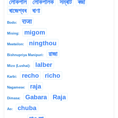
লোকপাল
লোকপালক
সম্ৰাট
ৰজা
ৰাজেশ্বৰ
ৰাণা
राजा
Bodo:
migom
Mising:
ningthou
Meeteilon:
রাজা
Bishnupriya Manipuri:
lalber
Mizo (Lushai):
recho
richo
Karbi:
raja
Nagamese:
Gabara
Raja
Dimasa:
chuba
Ao: