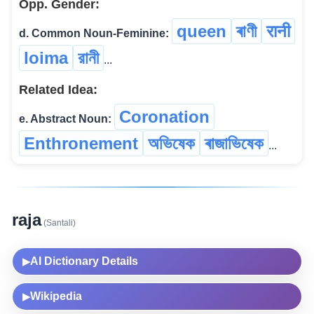
Opp. Gender:
queen
ৰাণী
रानी
d. Common Noun-Feminine:
loima
রানী
...
Related Idea:
Coronation
e. Abstract Noun:
Enthronement
অভিষেক
ৰাজাভিষেক
...
raja
(Santali)
AI Dictionary Details
▶
Wikipedia
▶