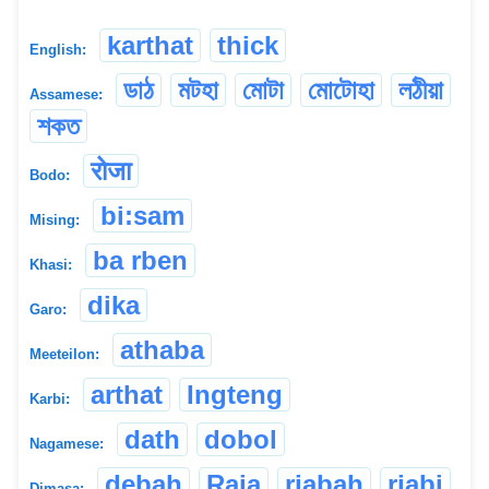
karthat
thick
English:
ডাঠ
মটহা
মোটা
মোটোহা
লঠীয়া
Assamese:
শকত
रोजा
Bodo:
bi:sam
Mising:
ba rben
Khasi:
dika
Garo:
athaba
Meeteilon:
arthat
Ingteng
Karbi:
dath
dobol
Nagamese:
debah
Raja
rjabah
rjabi
Dimasa: