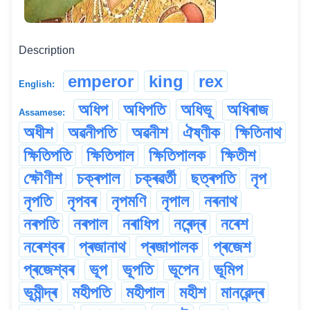
Description
emperor
king
rex
English:
অধিপ
অধিপতি
অধিভূ
অধিৰাজ
Assamese:
অধীশ
অৱনীপতি
অৱনীশ
ঐষ্ণীক
ক্ষিতিনাথ
ক্ষিতিপতি
ক্ষিতিপাল
ক্ষিতিপালক
ক্ষিতীশ
ক্ষৌণীশ
চক্ৰপাল
চক্ৰৱৰ্তী
ছত্ৰপতি
নৃপ
নৃপতি
নৃপবৰ
নৃপমণি
নৃপাল
নৰনাথ
নৰপতি
নৰপাল
নৰাধিপ
নৰেন্দ্ৰ
নৰেশ
নৰেশ্বৰ
প্ৰজানাথ
প্ৰজাপালক
প্ৰজেশ
প্ৰজেশ্বৰ
ভূপ
ভূপতি
ভূপেন
ভূমিপ
ভূমীন্দ্ৰ
মহীপতি
মহীপাল
মহীশ
মানৱেন্দ্ৰ