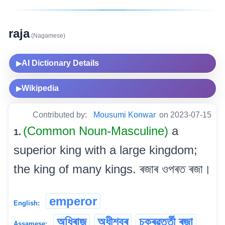
raja
(Nagamese)
AI Dictionary Details
▶
Wikipedia
▶
Contributed by:
Mousumi Konwar
on 2023-07-15
(Common Noun-Masculine)
a
1.
superior king with a large kingdom;
the king of many kings. ৰজাৰ ওপৰত ৰজা।
emperor
English:
অধিৰাজ
অধীশ্বৰ
চক্ৰৱৰ্ত্তী ৰজা
Assamese: