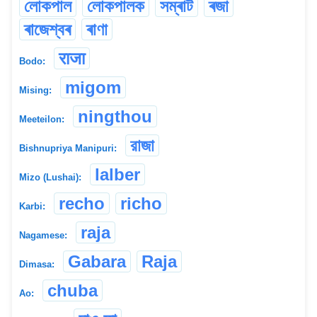
লোকপাল
লোকপালক
সম্ৰাট
ৰজা
ৰাজেশ্বৰ
ৰাণা
राजा
Bodo:
migom
Mising:
ningthou
Meeteilon:
রাজা
Bishnupriya Manipuri:
lalber
Mizo (Lushai):
recho
richo
Karbi:
raja
Nagamese:
Gabara
Raja
Dimasa:
chuba
Ao: