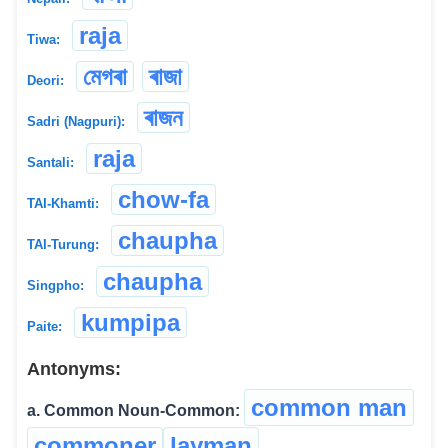
raja
Tiwa:
মেগৰা
ৰাজা
Deori:
ৰাজন
Sadri (Nagpuri):
raja
Santali:
chow-fa
TAI-Khamti:
chaupha
TAI-Turung:
chaupha
Singpho:
kumpipa
Paite:
Antonyms:
common man
a. Common Noun-Common:
commoner
layman