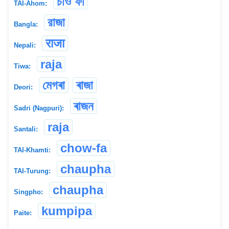
চাও ফা
TAI-Ahom:
রাজা
Bangla:
राजा
Nepali:
raja
Tiwa:
মেগৰা
ৰাজা
Deori:
ৰাজন
Sadri (Nagpuri):
raja
Santali:
chow-fa
TAI-Khamti:
chaupha
TAI-Turung:
chaupha
Singpho:
kumpipa
Paite: