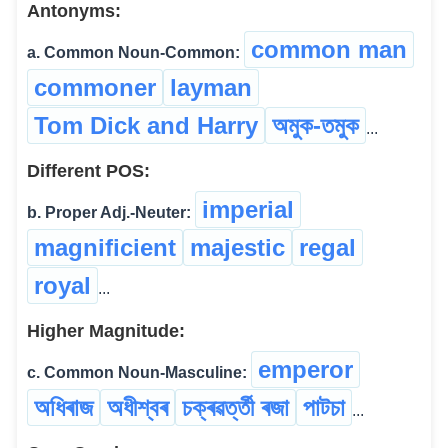
Antonyms:
common man
a. Common Noun-Common:
commoner
layman
Tom Dick and Harry
অমুক-তমুক
...
Different POS:
imperial
b. Proper Adj.-Neuter:
magnificient
majestic
regal
royal
...
Higher Magnitude:
emperor
c. Common Noun-Masculine:
অধিৰাজ
অধীশ্বৰ
চক্ৰৱৰ্ত্তী ৰজা
পাটচা
...