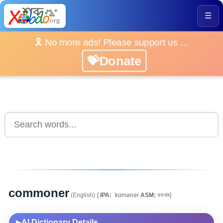
☰
🎗️ No more ads! Please support us ...
💝Donate
commoner
(English)
[
IPA:
ˈkɑmənər
ASM:
কমনাৰ]
AI Dictionary Details
▶