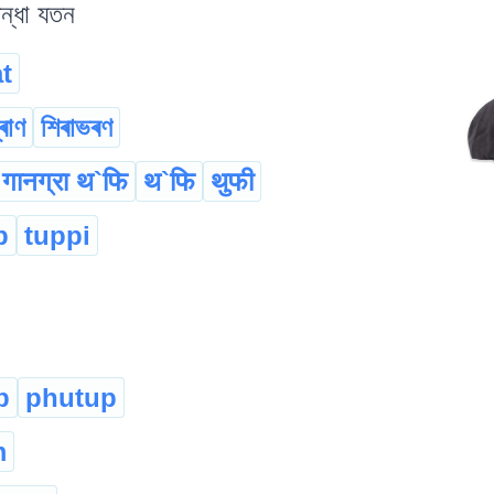
িন্ধা যতন
t
্ৰাণ
শিৰাভৰণ
गानग्रा थ`फि
थ`फि
थुफी
p
tuppi
p
phutup
m