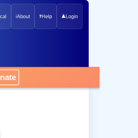
cal
ℹ️
About
❓
Help
👤
Login
nate