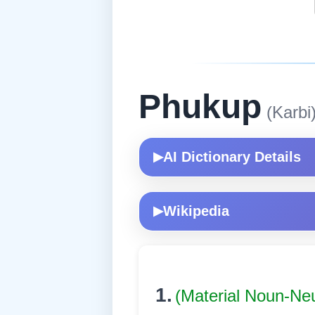
Phukup
(Karbi
AI Dictionary Details
▶
Wikipedia
▶
1.
(Material Noun-Ne