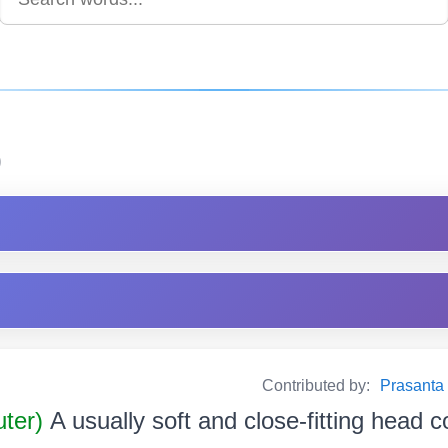
)
Contributed by:
Prasanta B
uter)
A usually soft and close-fitting head c