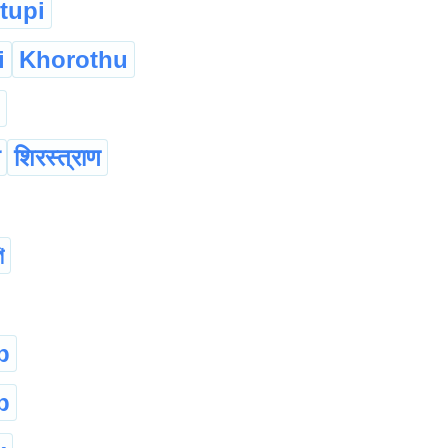
tupi
i
Khorothu
शिरस्त्राण
ি
p
p