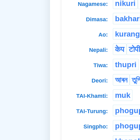
nikuri
Nagamese:
bakhar
Dimasa:
kurang
Ao:
केप
टोपी
Nepali:
thupri
Tiwa:
আৰন
তুপ
Deori:
muk
TAI-Khamti:
phogu
TAI-Turung:
phogu
Singpho: