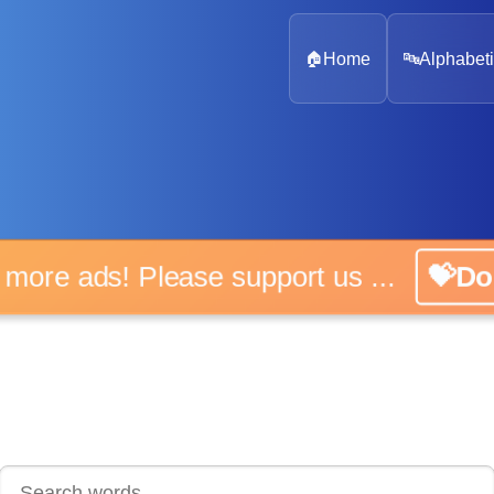
🏠
Home
🔤
Alphabeti
o more ads! Please support us ...
💝Do