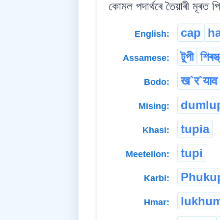
কোমল পদাৰ্থৰে তৈয়াৰী মূৰত প
cap
ha
English:
টুপী
শিৰস্ত
Assamese:
ख`र`याव 
Bodo:
dumlu
Mising:
tupia
Khasi:
tupi
Meeteilon:
Phuku
Karbi:
lukhu
Hmar: