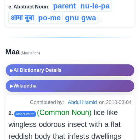
parent
nu-le-pa
e. Abstract Noun:
आमा बुबा
po-me
gnu gwa
...
Maa
(Meeteilon)
AI Dictionary Details
▶
Wikipedia
▶
Contributed by:
Abdul Hamid
on 2010-03-04
(Common Noun)
lice like
2.
Insect-Worm
wingless odorous insect with a flat
reddish body that infests dwellings