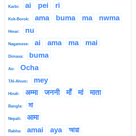
ai
pei
ri
Karbi:
ama
buma
ma
nwma
Kok-Borok:
nu
Hmar:
ai
ama
ma
mai
Nagamese:
buma
Dimasa:
Ocha
Ao:
mey
TAI-Ahom:
अम्मा
जननी
माँ
मां
माता
Hindi:
মা
Bangla:
आमा
Nepali:
amai
aya
আয়া
Rabha: