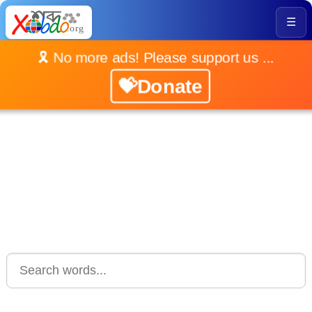
☰
🎗️ No more ads! Please support us ...
💝Donate