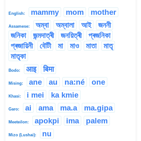
mammy
mom
mother
English:
অম্বা
অম্বালা
আই
জননী
Assamese:
জনিকা
জন্মদাত্ৰী
জনয়িত্ৰী
প্ৰজনিকা
প্ৰজায়িনী
বৌটী
মা
মাও
মাতা
মাতৃ
মাতৃকা
आइ
बिमा
Bodo:
ane
au
na:né
one
Mising:
i mei
ka kmie
Khasi:
ai
ama
ma.a
ma.gipa
Garo:
apokpi
ima
palem
Meeteilon:
nu
Mizo (Lushai):