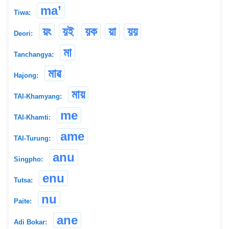
ma’
Tiwa:
য়ং
য়ই
য়ক
য়া
য়য়
Deori:
মা
Tanchangya:
মাৱ
Hajong:
মায়
TAI-Khamyang:
me
TAI-Khamti:
ame
TAI-Turung:
anu
Singpho:
enu
Tutsa:
nu
Paite:
ane
Adi Bokar: