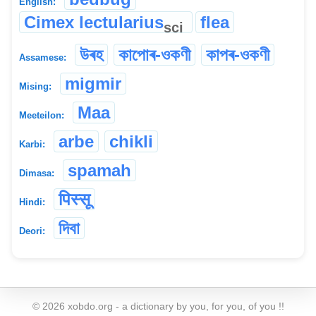
English:
Cimex lectularius
flea
sci
উৰহ
কাপোৰ-ওকণী
কাপৰ-ওকণী
Assamese:
migmir
Mising:
Maa
Meeteilon:
arbe
chikli
Karbi:
spamah
Dimasa:
पिस्सू
Hindi:
দিবা
Deori:
©
2026
xobdo.org - a dictionary by you, for you, of you !!