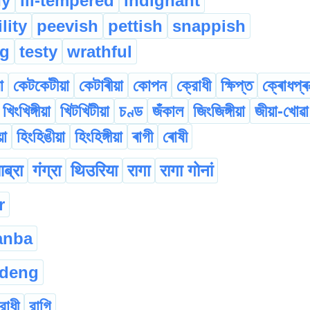
hy
ill-tempered
indignant
lity
peevish
pettish
snappish
ng
testy
wrathful
া
কেটকেটীয়া
কেটাৰীয়া
কোপন
ক্রোধী
ক্ষিপ্ত
ক্ৰোধপ্ৰ
খিংখিঙ্গীয়া
খিটখিটীয়া
চণ্ড
জঁকাল
জিংজিঙ্গীয়া
জীয়া-খোৱা
য়া
হিংহিঙীয়া
হিংহিঙ্গীয়া
ৰাগী
ৰোষী
ब्रा
गंग्रा
थिउरिया
रागा
रागा गोनां
r
anba
edeng
রোধী
রাগি