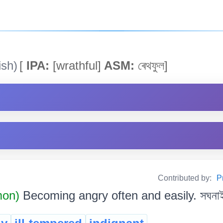
ish)
[
IPA:
[wrathful]
ASM:
ৰেথফুল]
Contributed by:
P
mon)
Becoming angry often and easily. সঘনাই,