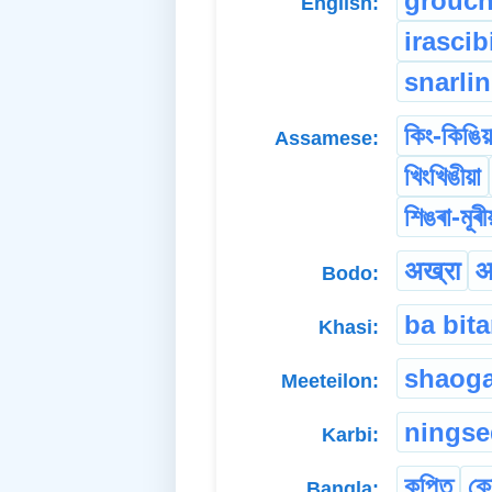
grouc
English:
irascibi
snarli
কিং-কিঙিয়
Assamese:
খিংখিঙীয়া
শিঙৰা-মূৰী
अख्रा
आ
Bodo:
ba bita
Khasi:
shaog
Meeteilon:
nings
Karbi:
কুপিত
ক্
Bangla: