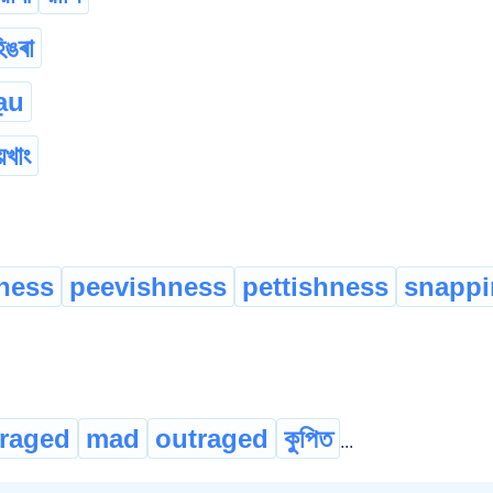
িঙৰা
ạu
য়খাং
sness
peevishness
pettishness
snappi
raged
mad
outraged
কুপিত
...