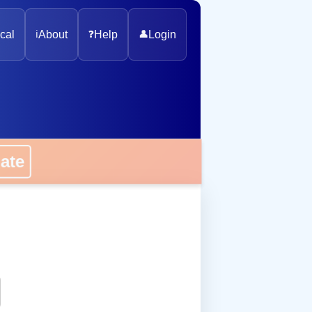
cal
ℹ️
About
❓
Help
👤
Login
onate