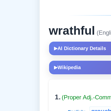
wrathful
(Engl
AI Dictionary Details
▶
Wikipedia
▶
1.
(Proper Adj.-Com