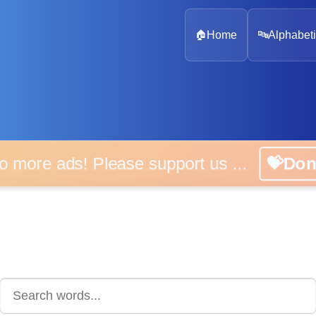
🏠
Home
🔤
Alphabeti
 more ads! Please support us ...
💝D