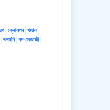
ৱণ
ক্ৰোধপৰ
খঙাল
তৰঙ্গনি
বদ-মেজাজী