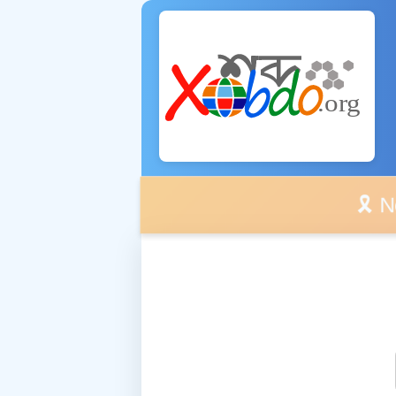
🎗️ No