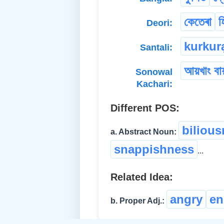
কেতেৰা
হ
Deori:
kurkur
Santali:
আয়খাং বা
Sonowal
Kachari:
Different POS:
biliou
a. Abstract Noun:
snappishness
...
Related Idea:
angry
en
b. Proper Adj.: