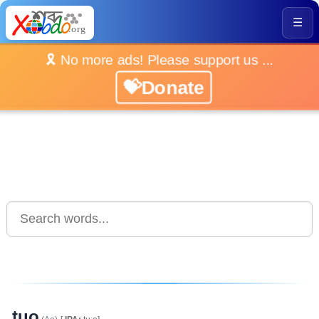
☰
🎗️ No more ads! Please support us ...
💝Donate
tuo