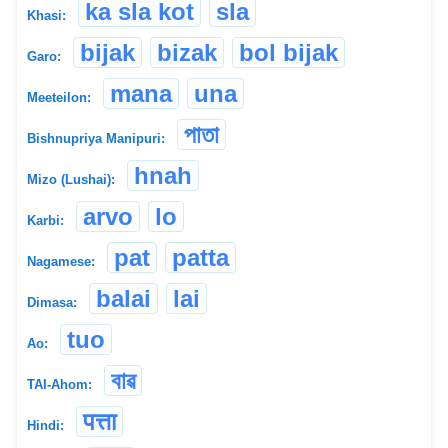
ka sla kot
sla
Khasi:
bijak
bizak
bol bijak
Garo:
mana
una
Meeteilon:
পাতা
Bishnupriya Manipuri:
hnah
Mizo (Lushai):
arvo
lo
Karbi:
pat
patta
Nagamese:
balai
lai
Dimasa:
tuo
Ao:
বাৱ
TAI-Ahom:
पत्ता
Hindi: