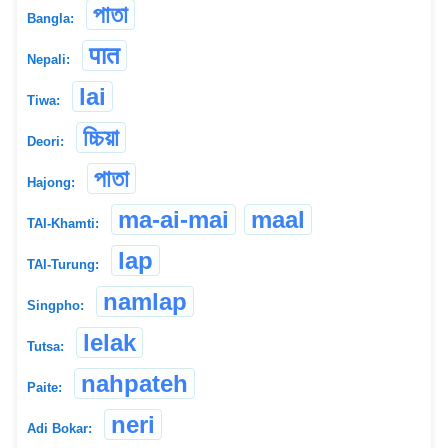
পাতা
Bangla:
पात
Nepali:
lai
Tiwa:
চ্চিয়া
Deori:
পাতা
Hajong:
ma-ai-mai
maal
TAI-Khamti:
lap
TAI-Turung:
namlap
Singpho:
lelak
Tutsa:
nahpateh
Paite:
neri
Adi Bokar: