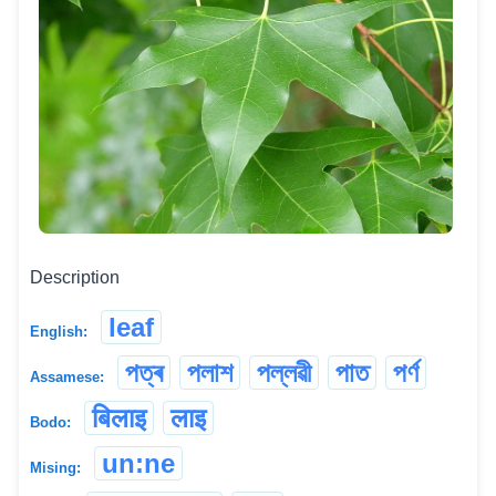
Description
leaf
English:
পত্ৰ
পলাশ
পল্লৱী
পাত
পৰ্ণ
Assamese:
बिलाइ
लाइ
Bodo:
un:ne
Mising: