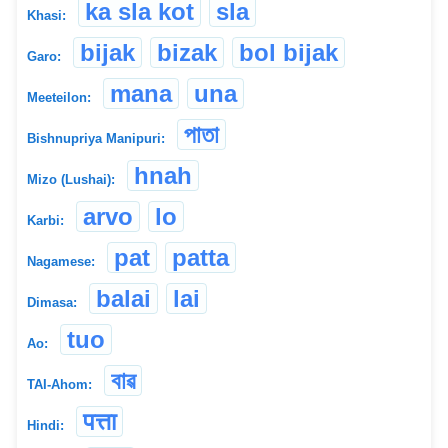
ka sla kot
sla
Khasi:
bijak
bizak
bol bijak
Garo:
mana
una
Meeteilon:
পাতা
Bishnupriya Manipuri:
hnah
Mizo (Lushai):
arvo
lo
Karbi:
pat
patta
Nagamese:
balai
lai
Dimasa:
tuo
Ao:
বাৱ
TAI-Ahom:
पत्ता
Hindi: