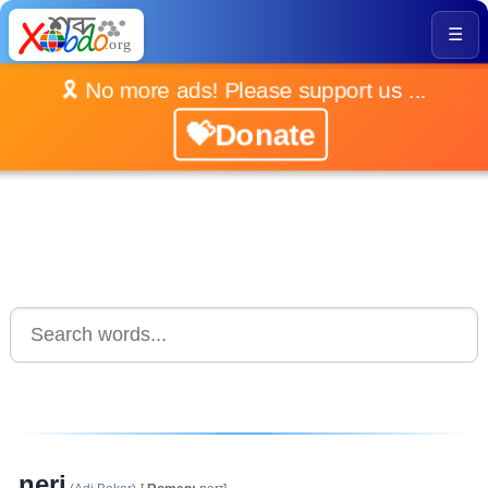
☰
🎗️ No more ads! Please support us ...
💝Donate
neri