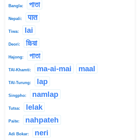
পাতা
Bangla:
पात
Nepali:
lai
Tiwa:
চ্চিয়া
Deori:
পাতা
Hajong:
ma-ai-mai
maal
TAI-Khamti:
lap
TAI-Turung:
namlap
Singpho:
lelak
Tutsa:
nahpateh
Paite:
neri
Adi Bokar: