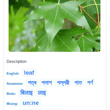
Description
leaf
English:
পত্ৰ
পলাশ
পল্লৱী
পাত
পৰ্ণ
Assamese:
बिलाइ
लाइ
Bodo:
un:ne
Mising: