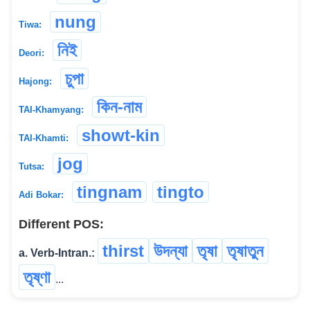
nung
Tiwa:
নিই
Deori:
চুপা
Hajong:
কিন-নাম
TAI-Khamyang:
showt-kin
TAI-Khamti:
jog
Tutsa:
tingnam
tingto
Adi Bokar:
Different POS:
thirst
উদন্যা
তৃষা
তৃষাতুন
a. Verb-Intran.:
তৃষ্ণা
...