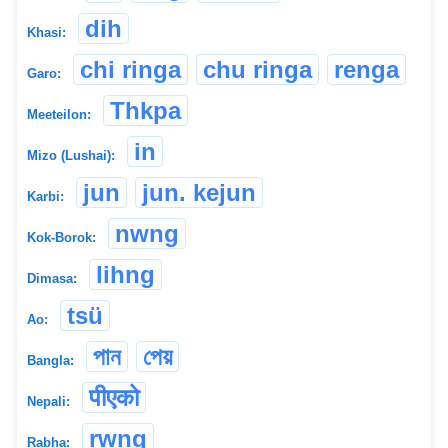
dih
Khasi:
chi ringa
chu ringa
renga
Garo:
Thkpa
Meeteilon:
in
Mizo (Lushai):
jun
jun. kejun
Karbi:
nwng
Kok-Borok:
lihng
Dimasa:
tsü
Ao:
পান
পেয়
Bangla:
पीएको
Nepali:
rwng
Rabha: