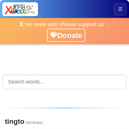
☰
🎗️ No more ads! Please support us ...
💝Donate
tingto
(Adi Bokar)