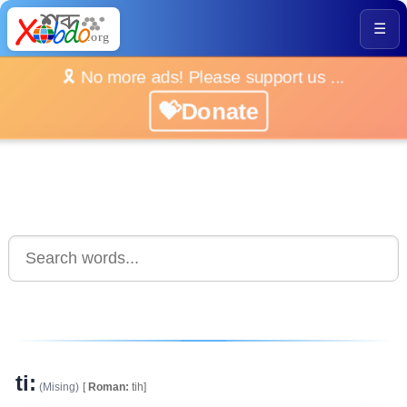
☰
🎗️ No more ads! Please support us ...
💝Donate
ti:
(Mising)
[
Roman:
tih]