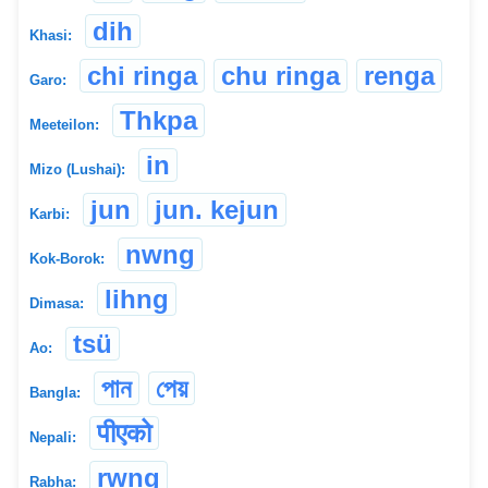
dih
Khasi:
chi ringa
chu ringa
renga
Garo:
Thkpa
Meeteilon:
in
Mizo (Lushai):
jun
jun. kejun
Karbi:
nwng
Kok-Borok:
lihng
Dimasa:
tsü
Ao:
পান
পেয়
Bangla:
पीएको
Nepali:
rwng
Rabha: