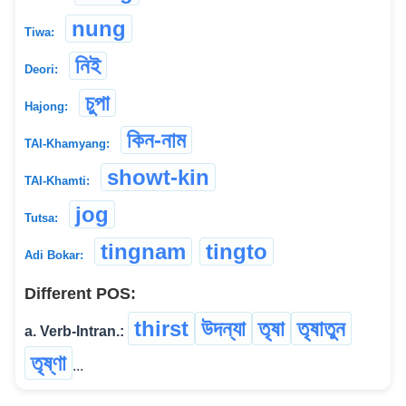
nung
Tiwa:
নিই
Deori:
চুপা
Hajong:
কিন-নাম
TAI-Khamyang:
showt-kin
TAI-Khamti:
jog
Tutsa:
tingnam
tingto
Adi Bokar:
Different POS:
thirst
উদন্যা
তৃষা
তৃষাতুন
a. Verb-Intran.:
তৃষ্ণা
...