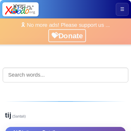
☰
🎗️ No more ads! Please support us ...
💝Donate
tij
(Santali)