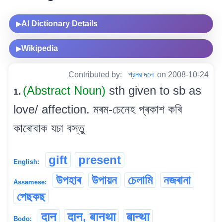
AI Dictionary Details
▶
Wikipedia
▶
Contributed by:
প্রনৱ দলে
on 2008-10-24
(Abstract Noun)
sth given to sb as
1.
love/ affection. মৰম-চেনেহ প্ৰকাশ কৰি
কাৰোবাক যচা বস্তু
gift
present
English:
উপহাৰ
উপায়ন
চেলামি
নজৰানা
Assamese:
পেছকছ
दान
दान, बानथा
बान्था
Bodo: