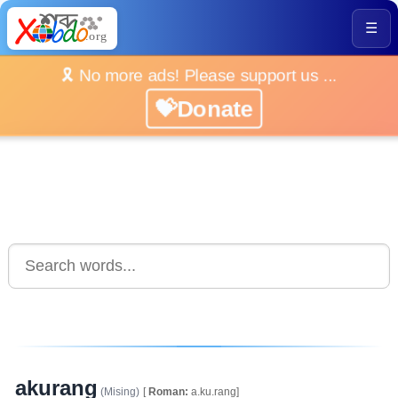
☰
🎗️ No more ads! Please support us ...
💝Donate
akurang
(Mising)
[
Roman:
a.ku.rang]