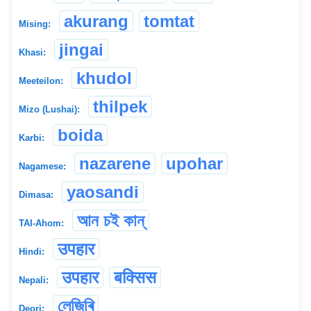
akurang
tomtat
Mising:
jingai
Khasi:
khudol
Meeteilon:
thilpek
Mizo (Lushai):
boida
Karbi:
nazarene
upohar
Nagamese:
yaosandi
Dimasa:
আন চই কান্
TAI-Ahom:
उपहार
Hindi:
उपहार
बक्सिस
Nepali:
লেজিৰি
Deori: