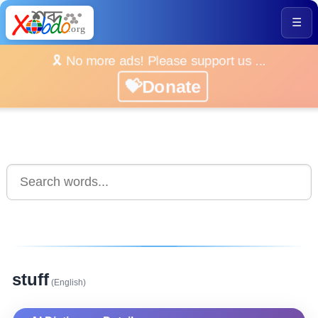
☰
🎗️ No more ads! Please support us ...
💝Donate
stuff
(English)