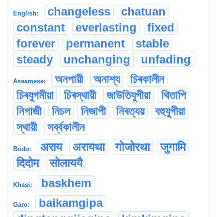
changeless
chatuan
English:
constant
everlasting
fixed
forever
permanent
stable
steady
unchanging
unfading
অনপায়ী
অনাশ্য
চিৰকালীন
Assamese:
চিৰযুগমীয়া
চিৰস্থায়ী
জাউতিযুগীয়া
থিতাপি
নিগাজী
নিচল
নিজাপী
নিৰত্যয়
বহুযুগীয়া
স্থায়ী
সৰ্ব্বকালীন
अराय
अरायथा
गोजोरथा
जुगामि
Bodo:
दिदोम
सोलाययै
baskhem
Khasi:
baikamgipa
Garo: