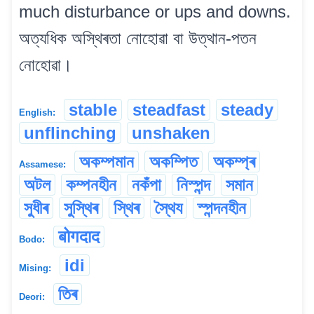
much disturbance or ups and downs.
অত্যধিক অস্থিৰতা নোহোৱা বা উত্থান-পতন
নোহোৱা।
stable
steadfast
steady
English:
unflinching
unshaken
অকম্পমান
অকম্পিত
অকম্প্ৰ
Assamese:
অটল
কম্পনহীন
নকঁপা
নিস্পন্দ
সমান
সুধীৰ
সুস্থিৰ
স্থিৰ
স্থৈয
স্পন্দনহীন
बोगदाद
Bodo:
idi
Mising:
তিৰ
Deori: