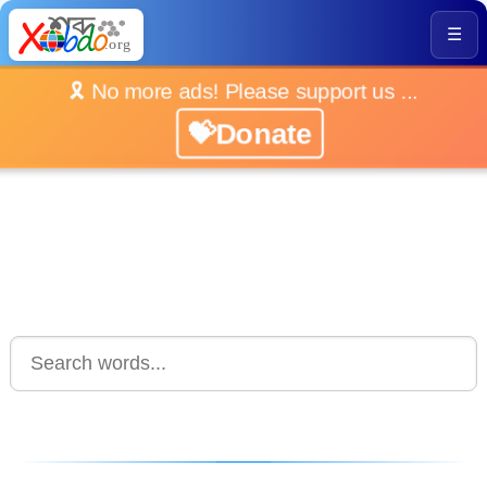
☰
🎗️ No more ads! Please support us ...
💝Donate