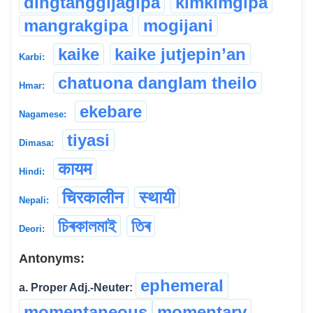
dingtanggijagipa
kimkimgipa
mangrakgipa
mogijani
kaike
kaike jutjepin’an
Karbi:
chatuona danglam theilo
Hmar:
ekebare
Nagamese:
tiyasi
Dimasa:
कायम
Hindi:
चिरकालीन
स्थायी
Nepali:
চিৰকালমাই
তিৰ
Deori:
Antonyms:
ephemeral
a. Proper Adj.-Neuter:
momentaneous
momentary