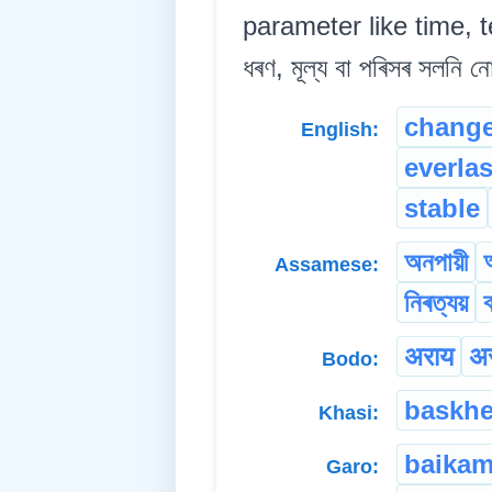
parameter like time, t
ধৰণ, মূল্য বা পৰিসৰ সলনি ন
change
English:
everla
stable
অনপায়ী
Assamese:
নিৰত্যয়
ব
अराय
अ
Bodo:
baskh
Khasi:
baikam
Garo: