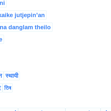
ni
kaike jutjepin’an
na danglam theilo
e
न
स्थायी
ই
তিৰ