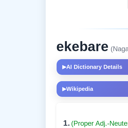
ekebare
(Nag
AI Dictionary Details
▶
Wikipedia
▶
1.
(Proper Adj.-Neute