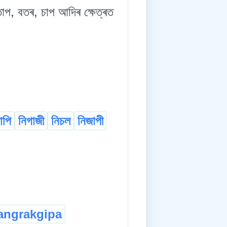
 বতৰ, চাপ আদিৰ ক্ষেত্ৰত
াপি
নিগাজী
নিচল
নিজাপী
angrakgipa