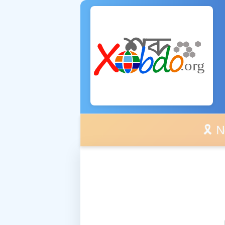
🎗️ No