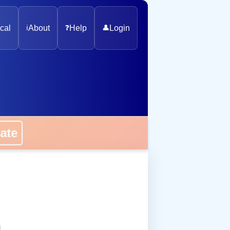
cal
ℹ️
About
❓
Help
👤
Login
onate