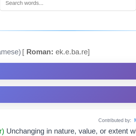
amese)
[
Roman:
ek.e.ba.re]
Contributed by:
r)
Unchanging in nature, value, or extent w