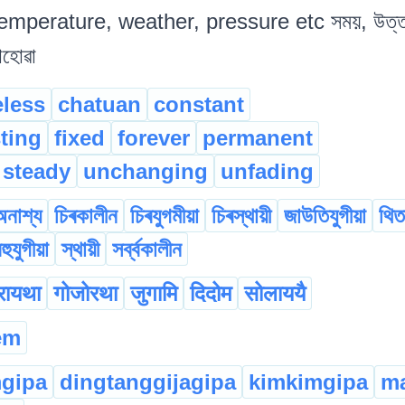
emperature, weather, pressure etc সময়, উত্তাপ,
োহোৱা
less
chatuan
constant
sting
fixed
forever
permanent
steady
unchanging
unfading
অনাশ্য
চিৰকালীন
চিৰযুগমীয়া
চিৰস্থায়ী
জাউতিযুগীয়া
থিত
হুযুগীয়া
স্থায়ী
সৰ্ব্বকালীন
रायथा
गोजोरथा
जुगामि
दिदोम
सोलाययै
em
gipa
dingtanggijagipa
kimkimgipa
m