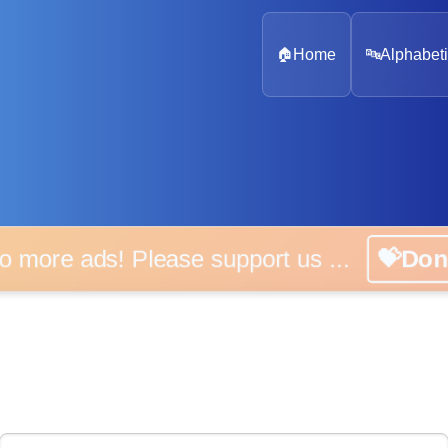
🏠
Home
🔤
Alphabeti
 more ads! Please support us ...
💝D