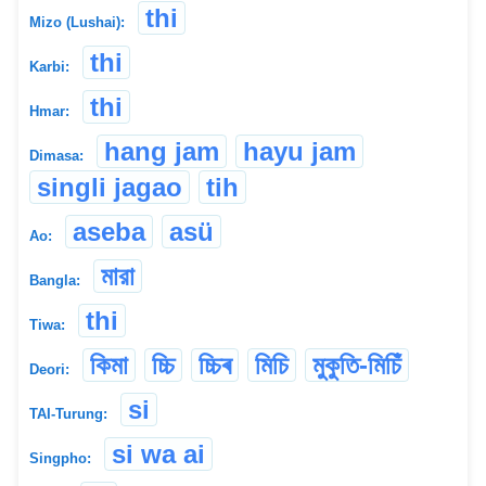
thi
Mizo (Lushai):
thi
Karbi:
thi
Hmar:
hang jam
hayu jam
Dimasa:
singli jagao
tih
aseba
asü
Ao:
মারা
Bangla:
thi
Tiwa:
কিমা
চ্চি
চ্চিৰ
মিচি
মুকুতি-মিচিঁ
Deori:
si
TAI-Turung:
si wa ai
Singpho: