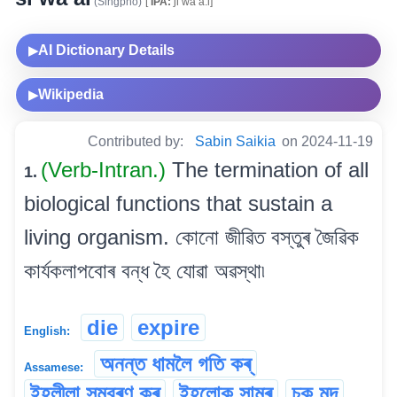
(Singpho)
[
IPA:
ʃi wa a:i]
AI Dictionary Details
▶
Wikipedia
▶
Contributed by:
Sabin Saikia
on 2024-11-19
(Verb-Intran.)
The termination of all
1.
biological functions that sustain a
living organism. কোনো জীৱিত বস্তুৰ জৈৱিক
কাৰ্যকলাপবোৰ বন্ধ হৈ যোৱা অৱস্থা৷
die
expire
English:
অনন্ত ধামলৈ গতি কৰ্
Assamese:
ইহলীলা সম্বৰণ কৰ্
ইহলোক সামৰ্
চকু মুদ্