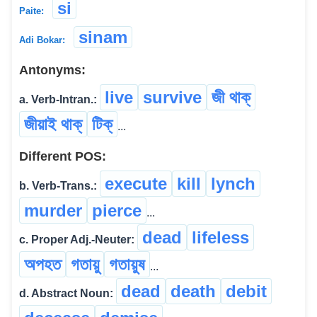
si
Paite:
sinam
Adi Bokar:
Antonyms:
live
survive
জী থাক্
a. Verb-Intran.:
জীয়াই থাক্
টিক্
...
Different POS:
execute
kill
lynch
b. Verb-Trans.:
murder
pierce
...
dead
lifeless
c. Proper Adj.-Neuter:
অপহত
গতায়ু
গতায়ুষ
...
dead
death
debit
d. Abstract Noun: