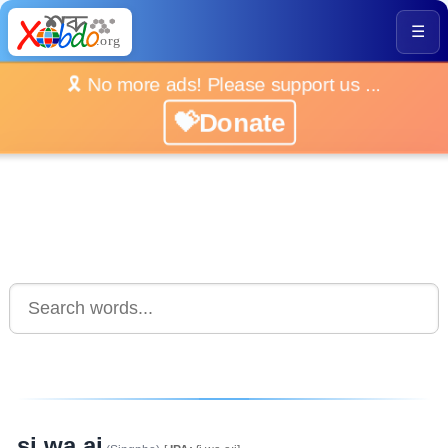
☰
🎗️ No more ads! Please support us ...
💝Donate
si wa ai