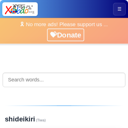
☰
🎗️ No more ads! Please support us ...
💝Donate
shideikiri
(Tiwa)