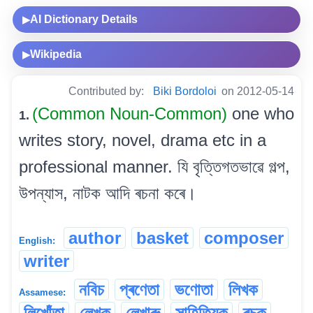
AI Dictionary Details
▶
Wikipedia
▶
Contributed by:
Biki Bordoloi
on 2012-05-14
(Common Noun-Common)
one who
1.
writes story, novel, drama etc in a
professional manner. যি বৃত্তিগতভাৱে গল্প,
উপন্যাস, নাটক আদি ৰচনা কৰে।
author
basket
composer
English:
writer
নবিচ
প্ৰণেতা
ভণোতা
লিখক
Assamese:
লিখোঁতা
লেখক
লেখাৰু
সাহিত্যিক
ৰচক