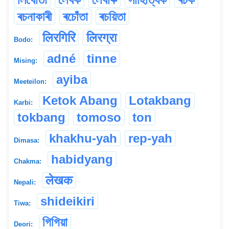
ৰচনাকাৰী
ৰচোঁতা
ৰচয়িতা
लिरगिरि
लिरग्रा
Bodo:
adné
tinne
Mising:
ayiba
Meeteilon:
Ketok Abang
Lotakbang
Karbi:
tokbang
tomoso
ton
khakhu-yah
rep-yah
Dimasa:
habidyang
Chakma:
लेखक
Nepali:
shideikiri
Tiwa:
গিগিয়া
Deori: