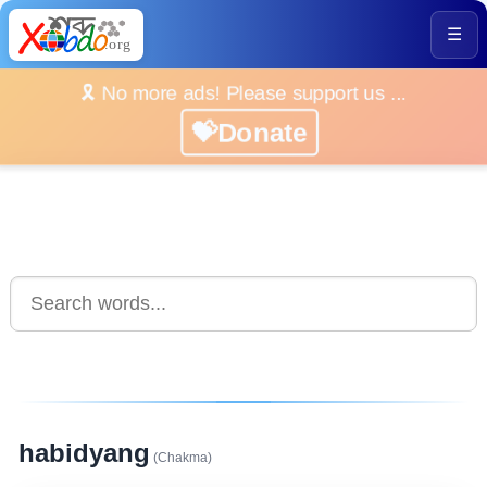
☰
🎗️ No more ads! Please support us ...
💝Donate
habidyang
(Chakma)