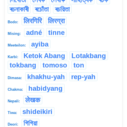
ৰচনাকাৰী
ৰচোঁতা
ৰচয়িতা
लिरगिरि
लिरग्रा
Bodo:
adné
tinne
Mising:
ayiba
Meeteilon:
Ketok Abang
Lotakbang
Karbi:
tokbang
tomoso
ton
khakhu-yah
rep-yah
Dimasa:
habidyang
Chakma:
लेखक
Nepali:
shideikiri
Tiwa:
গিগিয়া
Deori: