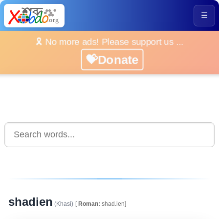
☰
🎗️ No more ads! Please support us ...
💝Donate
shadien
(Khasi)
[
Roman:
shad.ien]