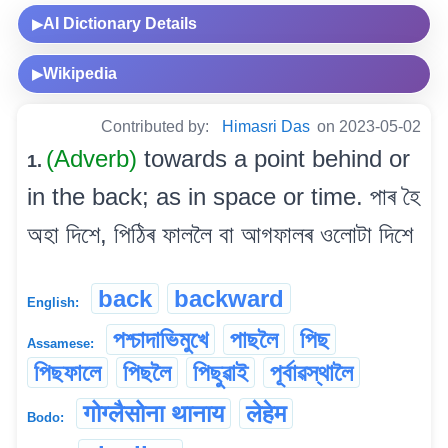
AI Dictionary Details
▶
Wikipedia
▶
Contributed by:
Himasri Das
on 2023-05-02
(Adverb)
towards a point behind or
1.
in the back; as in space or time. পাৰ হৈ
অহা দিশে, পিঠিৰ ফাললৈ বা আগফালৰ ওলোটা দিশে
back
backward
English:
পশ্চাদাভিমুখে
পাছলৈ
পিছ
Assamese:
পিছফালে
পিছলৈ
পিছুৱাই
পূৰ্বাৱস্থালৈ
गोग्लैसोना थानाय
लेहेम
Bodo: