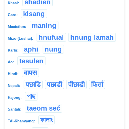
shadien
Khasi:
kisang
Garo:
maning
Meeteilon:
hnufual
hnung lamah
Mizo (Lushai):
aphi
nung
Karbi:
tesulen
Ao:
वापस
Hindi:
पछाडि
पछाडी
पीछाडी
फिर्ता
Nepali:
পাছ
Hajong:
taeom seć
Santali:
কালাং
TAI-Khamyang: