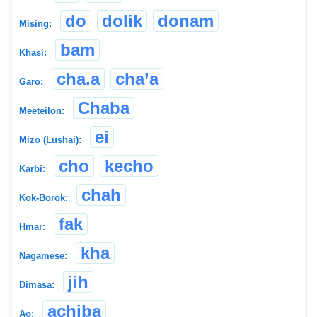
do
dolik
donam
Mising:
bam
Khasi:
cha.a
cha’a
Garo:
Chaba
Meeteilon:
ei
Mizo (Lushai):
cho
kecho
Karbi:
chah
Kok-Borok:
fak
Hmar:
kha
Nagamese:
jih
Dimasa:
achiba
Ao: