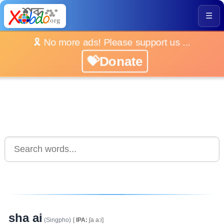
☰
🎗️ No more ads! Please support us ...
💝Donate
sha ai
(Singpho)
[
IPA:
ʃa a:i]