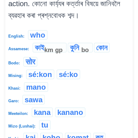
action. কোনো কাৰ্য্যৰ কৰ্ত্তাৰ বিষয়ে জানিবলৈ
ব্যৱহাৰ কৰা প্ৰশ্নবোধক শব্দ।
who
English:
কাই
কুনি
কোন
km
gp
bo
Assamese:
सोर
Bodo:
sé:kon
sé:ko
Mising:
mano
Khasi:
sawa
Garo:
kana
kanano
Meeteilon:
tu
Mizo (Lushai):
kai
koho
komat
কহ