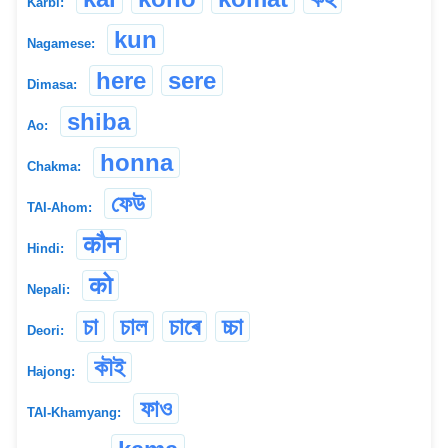
Karbi:
kun
Nagamese:
here
sere
Dimasa:
shiba
Ao:
honna
Chakma:
ফেউ
TAI-Ahom:
कौन
Hindi:
को
Nepali:
চা
চাল
চাৰে
চ্চা
Deori:
কৗই
Hajong:
ফাও
TAI-Khamyang: