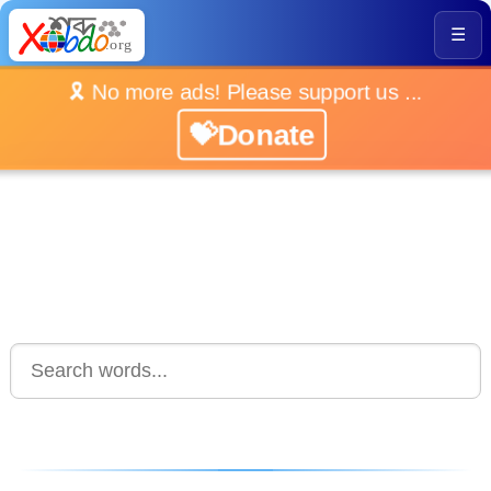
☰
🎗️ No more ads! Please support us ...
💝Donate