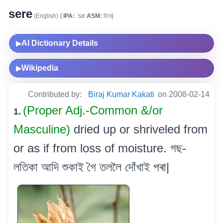
sere
(English)
[
IPA:
ˈsɪr
ASM:
চিৰে]
AI Dictionary Details
▶
Wikipedia
▶
Contributed by:
Biraj Kumar Kakati
on 2008-02-14
(Proper Adj.-Common &/or
1.
Masculine)
dried up or shriveled from
or as if from loss of moisture. গছ-
লতিকা আদি শুকাই গৈ তললৈ দোঁখাই পৰা|