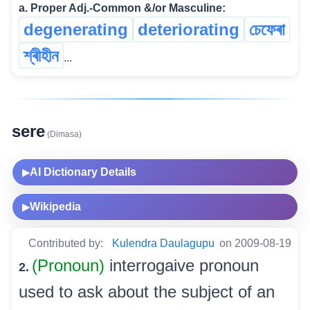
a. Proper Adj.-Common &/or Masculine:
degenerating
deteriorating
চেফেৰা
শ্ৰীহীন
...
sere
(Dimasa)
AI Dictionary Details
▶
Wikipedia
▶
Contributed by:
Kulendra Daulagupu
on 2009-08-19
(Pronoun)
interrogaive pronoun
2.
used to ask about the subject of an