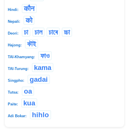
कौन
Hindi:
को
Nepali:
চা
চাল
চাৰে
চ্চা
Deori:
কৗই
Hajong:
ফাও
TAI-Khamyang:
kama
TAI-Turung:
gadai
Singpho:
oa
Tutsa:
kua
Paite:
hihlo
Adi Bokar: