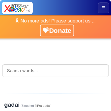
☰
🎗️ No more ads! Please support us ...
💝Donate
gadai
(Singpho)
[
IPA:
gadai]