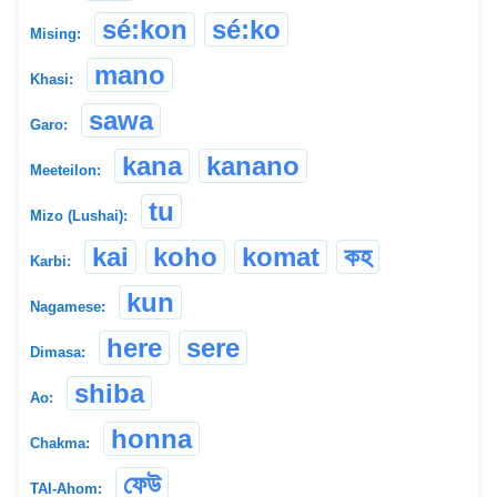
sé:kon
sé:ko
Mising:
mano
Khasi:
sawa
Garo:
kana
kanano
Meeteilon:
tu
Mizo (Lushai):
kai
koho
komat
কহ
Karbi:
kun
Nagamese:
here
sere
Dimasa:
shiba
Ao:
honna
Chakma:
ফেউ
TAI-Ahom: