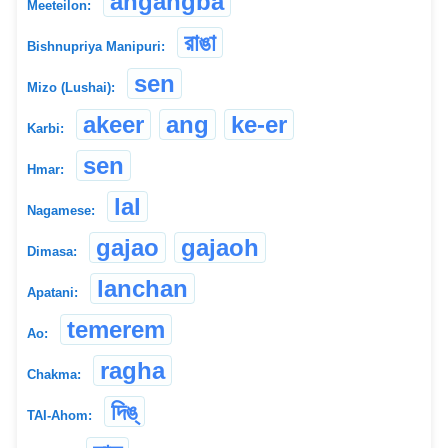
angangba
Meeteilon:
রাঙা
Bishnupriya Manipuri:
sen
Mizo (Lushai):
akeer
ang
ke-er
Karbi:
sen
Hmar:
lal
Nagamese:
gajao
gajaoh
Dimasa:
lanchan
Apatani:
temerem
Ao:
ragha
Chakma:
দিঙ্
TAI-Ahom: