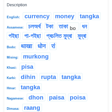
Description
currency
money
tangka
English:
চলঅৰ্থ
টকা
তাকা
ধন
bo
Assamese:
পইছা
পা-পইছা
প্ৰচলিত মুদ্ৰা
মুদ্ৰা
थाखा
धोन
रां
Bodo:
murkong
Mising:
pisa
Khasi:
dihin
rupta
tangka
Karbi:
tangka
Hmar:
dhon
paisa
poisa
Nagamese:
raang
Dimasa: