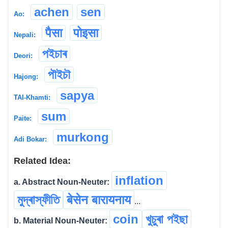
achen
sen
Ao:
पैसा
पोइसा
Nepali:
পইচাৰ
Deori:
পৗইচৗ
Hajong:
sapya
TAI-Khamti:
sum
Paite:
murkong
Adi Bokar:
Related Idea:
inflation
a. Abstract Noun-Neuter:
মুদ্ৰাস্ফীতি
बेसेन बारायनाय
...
coin
খুচুৰা পইছা
b. Material Noun-Neuter: