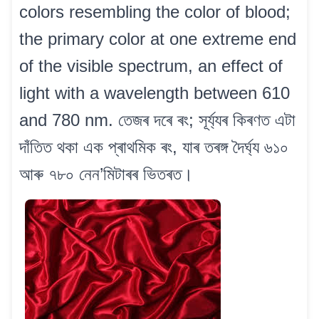
colors resembling the color of blood;
the primary color at one extreme end
of the visible spectrum, an effect of
light with a wavelength between 610
and 780 nm. তেজৰ দৰে ৰং; সূৰ্য্যৰ কিৰণত এটা
দাঁতিত থকা এক প্ৰাথমিক ৰং, যাৰ তৰঙ্গ দৈৰ্ঘ্য ৬১০
আৰু ৭৮০ নেন’মিটাৰৰ ভিতৰত।