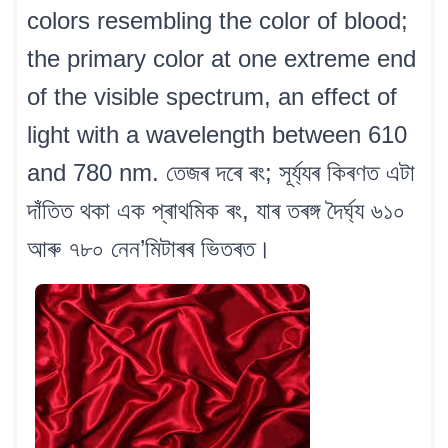
colors resembling the color of blood;
the primary color at one extreme end
of the visible spectrum, an effect of
light with a wavelength between 610
and 780 nm. তেজৰ দৰে ৰং; সূৰ্য্যৰ কিৰণত এটা
দাঁতিত থকা এক প্ৰাথমিক ৰং, যাৰ তৰঙ্গ দৈৰ্ঘ্য ৬১০
আৰু ৭৮০ নেন’মিটাৰৰ ভিতৰত।