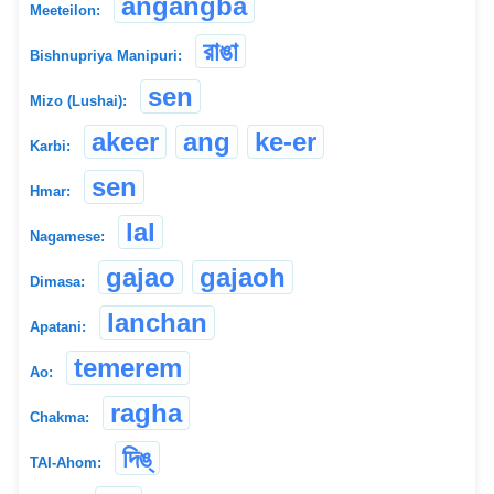
angangba
Meeteilon:
রাঙা
Bishnupriya Manipuri:
sen
Mizo (Lushai):
akeer
ang
ke-er
Karbi:
sen
Hmar:
lal
Nagamese:
gajao
gajaoh
Dimasa:
lanchan
Apatani:
temerem
Ao:
ragha
Chakma:
দিঙ্
TAI-Ahom: