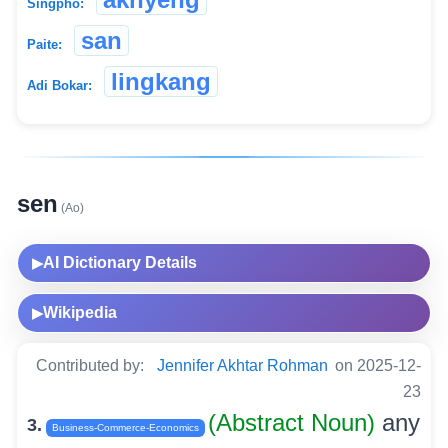
Singpho:
san
Paite:
lingkang
Adi Bokar:
sen
(Ao)
AI Dictionary Details
▶
Wikipedia
▶
Contributed by:
Jennifer Akhtar Rohman
on 2025-12-
23
(Abstract Noun)
any
3.
Business-Commerce-Economics