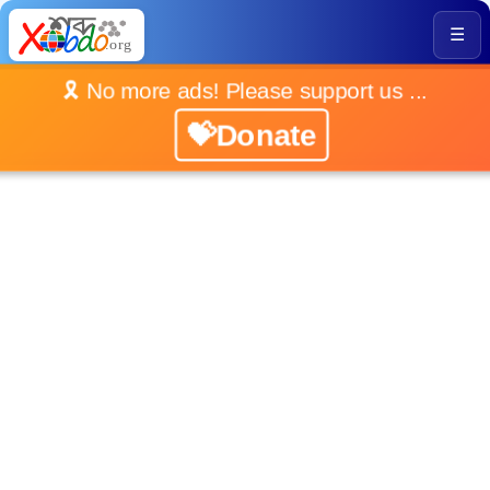
☰
🎗️ No more ads! Please support us ...
💝Donate