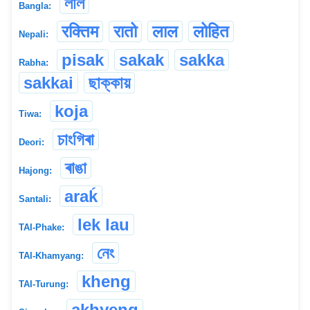
লাল
Bangla:
रक्तिम
रातो
लाल
लोहित
Nepali:
pisak
sakak
sakka
Rabha:
sakkai
ছাক্কায়
koja
Tiwa:
চাংগিৰা
Deori:
ৰাঙা
Hajong:
araḱ
Santali:
lek lau
TAI-Phake:
নেং
TAI-Khamyang:
kheng
TAI-Turung:
akhyeng