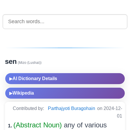
sen
(Mizo (Lushai))
AI Dictionary Details
▶
Wikipedia
▶
Contributed by:
Parthajyoti Buragohain
on 2024-12-
01
(Abstract Noun)
any of various
1.