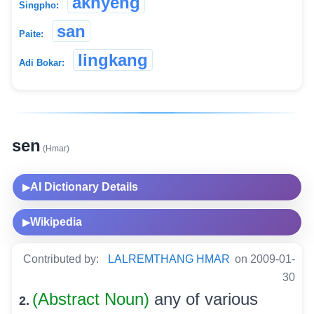
akhyeng
Singpho:
san
Paite:
lingkang
Adi Bokar:
sen
(Hmar)
AI Dictionary Details
▶
Wikipedia
▶
Contributed by:
LALREMTHANG HMAR
on 2009-01-
30
(Abstract Noun)
any of various
2.