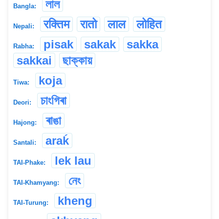
লাল
Bangla:
रक्तिम
रातो
लाल
लोहित
Nepali:
pisak
sakak
sakka
Rabha:
sakkai
ছাক্কায়
koja
Tiwa:
চাংগিৰা
Deori:
ৰাঙা
Hajong:
araḱ
Santali:
lek lau
TAI-Phake:
নেং
TAI-Khamyang:
kheng
TAI-Turung: