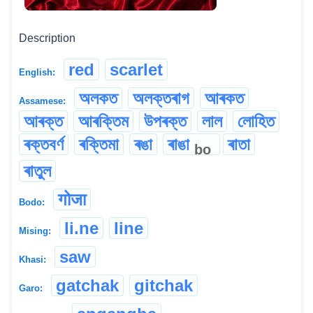
Description
red
scarlet
English:
অলকত
অলক্তৰাগ
আৰকত
Assamese:
আৰক্ত
আৰক্তিম
উপৰক্ত
লাল
লোহিত
ৰক্তবৰ্ণ
ৰক্তিমা
ৰঙা
ৰাঙা
ৰাতা
bo
ৰাতুল
गोजा
Bodo:
li.ne
line
Mising:
saw
Khasi:
gatchak
gitchak
Garo: