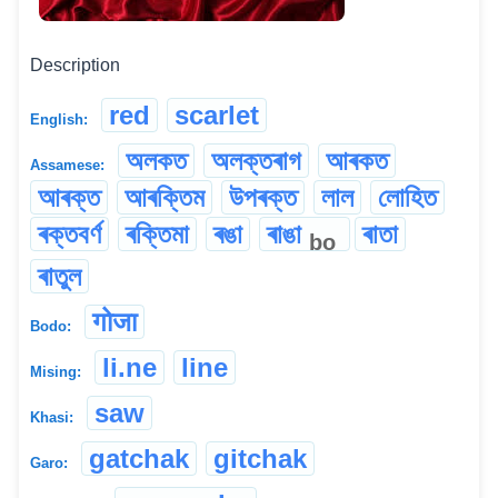
Description
red
scarlet
English:
অলকত
অলক্তৰাগ
আৰকত
Assamese:
আৰক্ত
আৰক্তিম
উপৰক্ত
লাল
লোহিত
ৰক্তবৰ্ণ
ৰক্তিমা
ৰঙা
ৰাঙা
ৰাতা
bo
ৰাতুল
गोजा
Bodo:
li.ne
line
Mising:
saw
Khasi:
gatchak
gitchak
Garo: