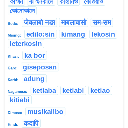
কস্মিন
কস্মিনকালে
কাহানিও
কেতিয়াও
কোনোকালে
जेबलाबो नङा
माबलाबासो
सम-सम
Bodo:
edilo:sin
kimang
lekosin
Mising:
leterkosin
ka bor
Khasi:
giseposan
Garo:
adung
Karbi:
ketiaba
ketiabi
ketiao
Nagamese:
kitiabi
musikalibo
Dimasa:
कदापि
Hindi: