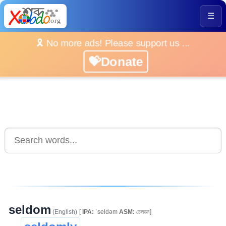
☰
🎗️ No more ads! Please support us ...
💝Donate
seldom
(English)
[
IPA:
ˈseldəm
ASM:
চেলডম]