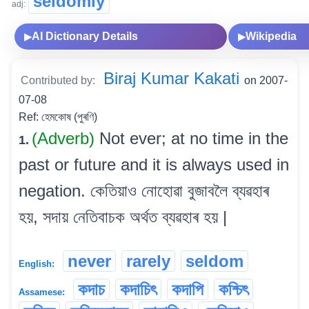
seldomly
adj:
AI Dictionary Details
Wikipedia
▶
▶
Biraj Kumar Kakati
Contributed by:
on 2007-
07-08
Ref: হেমকোষ (পুৰণি)
(Adverb)
Not ever; at no time in the
1.
past or future and it is always used in
negation. কেতিয়াও নোহোৱা বুজাবলৈ ব্যৱহাৰ
হয়, সদায় নেতিবাচক অৰ্থত ব্যৱহাৰ হয় |
never
rarely
seldom
English:
কদাচ
কদাচিৎ
কদাপি
কশ্চিৎ
Assamese: